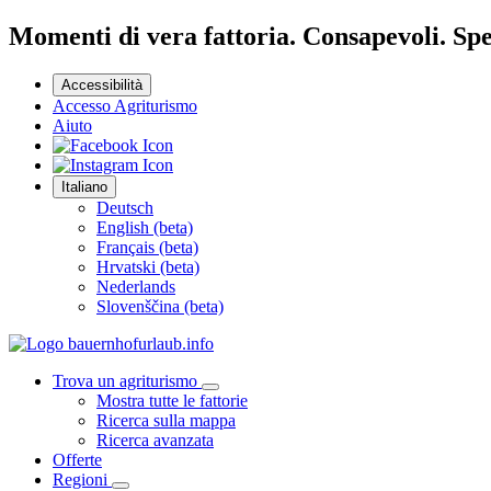
Momenti di vera fattoria. Consapevoli. Spec
Accessibilità
Accesso Agriturismo
Aiuto
Italiano
Deutsch
English (beta)
Français (beta)
Hrvatski (beta)
Nederlands
Slovenščina (beta)
Trova un agriturismo
Mostra tutte le fattorie
Ricerca sulla mappa
Ricerca avanzata
Offerte
Regioni