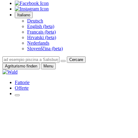
Italiano
Deutsch
English (beta)
Français (beta)
Hrvatski (beta)
Nederlands
Slovenščina (beta)
Cercare
Agriturismo finden
Menu
Fattorie
Offerte