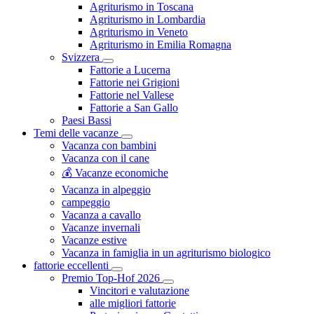
Agriturismo in Toscana
Agriturismo in Lombardia
Agriturismo in Veneto
Agriturismo in Emilia Romagna
Svizzera
Fattorie a Lucerna
Fattorie nei Grigioni
Fattorie nel Vallese
Fattorie a San Gallo
Paesi Bassi
Temi delle vacanze
Vacanza con bambini
Vacanza con il cane
💰 Vacanze economiche
Vacanza in alpeggio
campeggio
Vacanza a cavallo
Vacanze invernali
Vacanze estive
Vacanza in famiglia in un agriturismo biologico
fattorie eccellenti
Premio Top-Hof 2026
Vincitori e valutazione
alle migliori fattorie