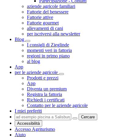
Partecipazione - Contatti
aziende agricole familiari
Fattorie del benessere
Fattorie attive
Fattorie gourmet
allevamenti di cani
per iscriversi alla newsletter
Blog
I consigli di Zieglinde
momenti veri in fattoria
regioni in primo piano
al blog
App
per le aziende agricole
Prodotti e prezzi
App
Diventa un premium
Registra la fattoria
Richiedi i certificati
Contatto per le aziende agricole
I miei preferiti
Cercare
Accessibilità
Accesso Agriturismo
Aiuto