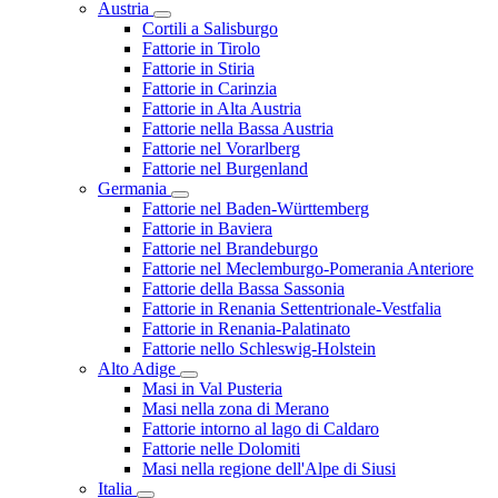
Austria
Cortili a Salisburgo
Fattorie in Tirolo
Fattorie in Stiria
Fattorie in Carinzia
Fattorie in Alta Austria
Fattorie nella Bassa Austria
Fattorie nel Vorarlberg
Fattorie nel Burgenland
Germania
Fattorie nel Baden-Württemberg
Fattorie in Baviera
Fattorie nel Brandeburgo
Fattorie nel Meclemburgo-Pomerania Anteriore
Fattorie della Bassa Sassonia
Fattorie in Renania Settentrionale-Vestfalia
Fattorie in Renania-Palatinato
Fattorie nello Schleswig-Holstein
Alto Adige
Masi in Val Pusteria
Masi nella zona di Merano
Fattorie intorno al lago di Caldaro
Fattorie nelle Dolomiti
Masi nella regione dell'Alpe di Siusi
Italia