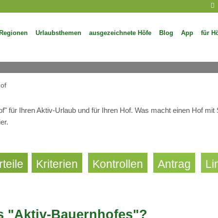
Regionen
Urlaubsthemen
ausgezeichnete Höfe
Blog
App
für H
Aktiv-Hof Zertifizierung
Spezialisierte Höfe für Aktivurlau
of
of" für Ihren Aktiv-Urlaub und für Ihren Hof. Was macht einen Hof mit 
er.
teile
Kriterien
Kontrollen
Antrag
Li
es "Aktiv-Bauernhofes"?