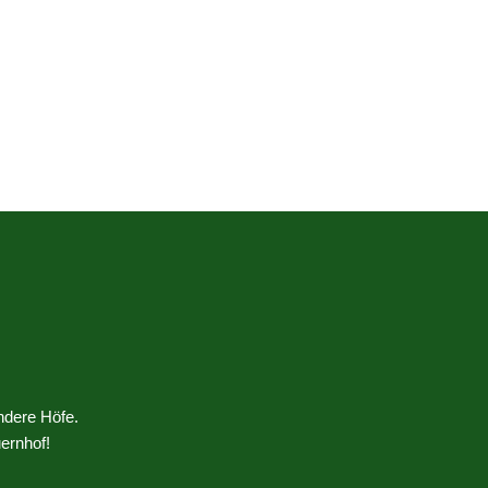
ndere Höfe.
ernhof!