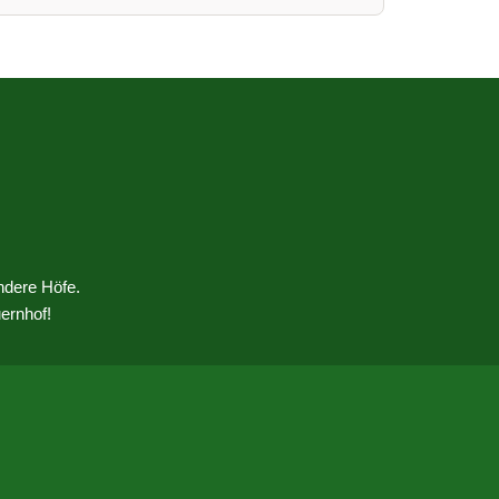
ndere Höfe.
ernhof!