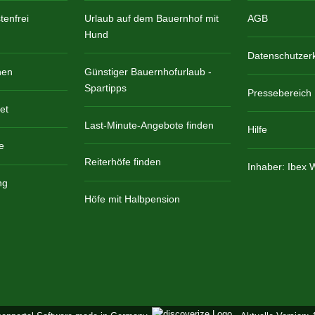
enfrei
Urlaub auf dem Bauernhof mit
AGB
Hund
Datenschutzer
hen
Günstiger Bauernhofurlaub -
Spartipps
Pressebereich
et
Last-Minute-Angebote finden
Hilfe
e
Reiterhöfe finden
Inhaber: Ibex
ng
Höfe mit Halbpension