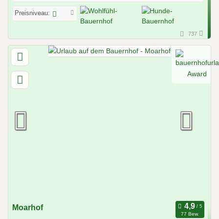
Preisniveau:
737
Moarhof
77 Bew.