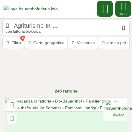
Menu
Agriturismo
In ...
con fattoria biologica
0
Filtro
Carta geografica
Vicinanza
ordina per
245
fattorie