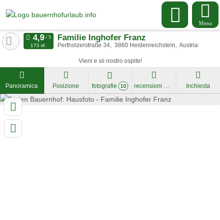
Menu
Familie Inghofer Franz
Pertholzerstraße 34
3860
Heidenreichstein
Austria
173 rif.
Vieni e sii nostro ospite!
Panoramica
Posizione
fotografie
recensioni
Inchiesta
10