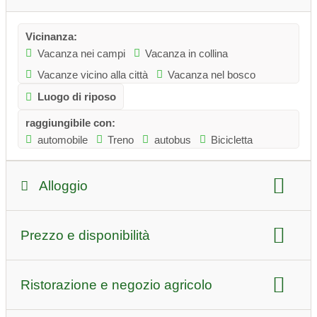
Vicinanza:
Vacanza nei campi
Vacanza in collina
Vacanze vicino alla città
Vacanza nel bosco
Luogo di riposo
raggiungibile con:
automobile
Treno
autobus
Bicicletta
Alloggio
tipo di alloggio:
Prezzo e disponibilità
Appartamento per vacanze
pensione
Affittacamere
livello dei prezzi
Ristorazione e negozio agricolo
cani:
solo su richiesta
senza barriere
Prezzo per notte estate:
lontano 53 euro/persona
Numero di letti:
22 letti