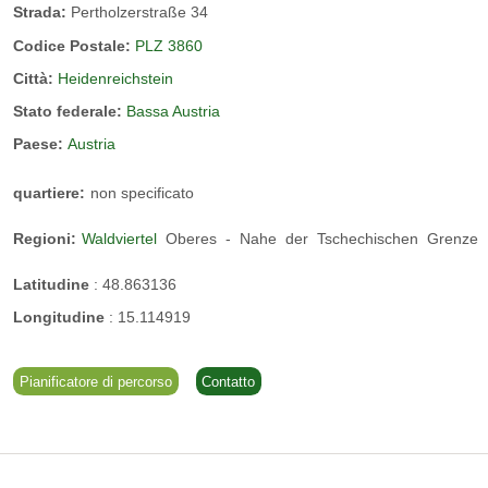
Strada:
Pertholzerstraße 34
Codice Postale:
PLZ 3860
Città:
Heidenreichstein
Famiglia Inghofer Franz, Susanne e Maximilian
Stato federale:
Bassa Austria
Paese:
Austria
quartiere:
non specificato
Castello di Heidenreichstein
Regioni:
Waldviertel
Oberes
-
Nahe
der
Tschechischen
Grenze
Cogli l'occasione per visitare uno dei castelli più belli
Latitudine
:
48.863136
Camera familiare - 4 persone
dell'Austria!
Longitudine
:
15.114919
Dotazione: 2 camere separate e comunicanti, ciascuna con
doccia/WC, asciugacapelli, TV satellitare, cassaforte, in parte
Pianificatore di percorso
Contatto
con minifrigo, WiFi gratuito
Ubicazione delle camere: strada laterale poco trafficata, 1°
piano