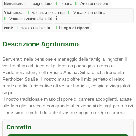
Benessere:
bagno turco
sauna
Area benessere
Vicinanza:
Vacanza nei campi
Vacanza in collina
Vacanze vicino alla città
cani:
solo su richiesta
Luogo di riposo
Descrizione Agriturismo
Benvenuti nella pensione e maneggio della famiglia Inghofer, il
vostro rifugio idilliaco nel pittoresco paesaggio intorno a
Heidenreichstein, nella Bassa Austria. Situato nella tranquilla
Pertholzer Straße, il nostro maso offre il mix perfetto di relax
rurale e attività ricreative attive per famiglie, coppie e viaggiatori
singoli.
Il nostro tradizionale maso dispone di camere accoglienti, adatte
alle famiglie, arredate con grande attenzione ai dettagli per offrirvi
il massimo comfort durante il vostro soggiorno. Ogni camera
offre una vista unica sulla natura circostante e sui nostri vasti
campi, che invitano a rilassarsi e a fare un respiro profondo.
Contatto
Per gli appassionati di equitazione di tutti i livelli offriamo