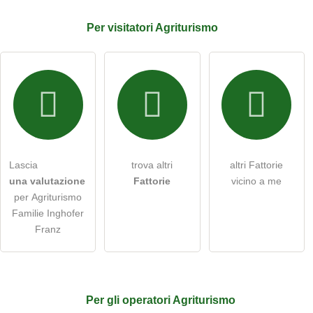
L'indirizzo email non verrà pubblicato)
Per
visitatori
Agriturismo
Con la presente accetto i
termini e le condizioni
.
Ho letto la
dichiarazione sulla protezione dei dati
.
porre una domanda pubblica
Annulla
Lascia
trova altri
altri Fattorie
una valutazione
Fattorie
vicino a me
Nota:
tieni presente che le domande pubbliche sono
visibili a
per Agriturismo
tutti i visitatori
.
Familie Inghofer
Clicca qui per porre una
domanda individuale
alla voce
Franz
Agriturismo
.
Per
gli operatori
Agriturismo