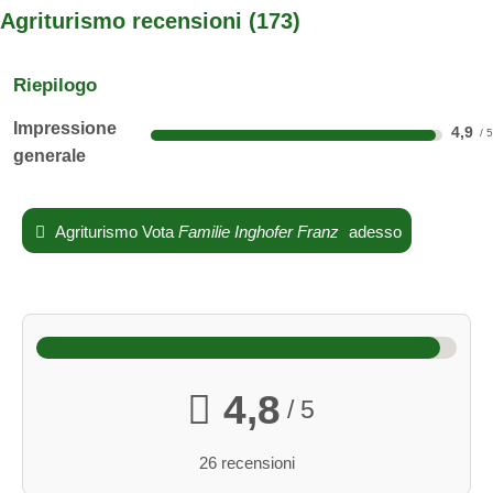
Agriturismo recensioni
173
Riepilogo
Impressione
4,9
generale
Agriturismo Vota
Familie Inghofer Franz
adesso
Parco naturale Heidenreichsteiner Moor
Vale sempre la pena fare una passeggiata!
4,8
Suite Familiare - 4 persone
/ 5
Dotazioni: doccia/WC, asciugacapelli, TV satellitare,
26 recensioni
cassaforte, in parte minifrigo, WiFi gratuito