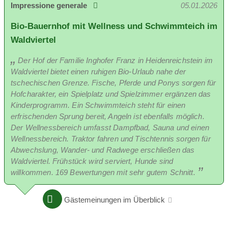
Impressione generale
05.01.2026
Dotazioni: doccia/WC, asciugacapelli, TV satellitare,
Bio-Bauernhof mit Wellness und Schwimmteich im
cassaforte, cucina completamente attrezzata, lavastoviglie,
Waldviertel
WiFi gratuito
Ubicazione delle camere: strada laterale poco trafficata, piano
Der Hof der Familie Inghofer Franz in Heidenreichstein im
terra
Waldviertel bietet einen ruhigen Bio-Urlaub nahe der
tschechischen Grenze. Fische, Pferde und Ponys sorgen für
Hofcharakter, ein Spielplatz und Spielzimmer ergänzen das
Kinderprogramm. Ein Schwimmteich steht für einen
Tempi di vacanza:
erfrischenden Sprung bereit, Angeln ist ebenfalls möglich.
23.12.
-
27.12.
Der Wellnessbereich umfasst Dampfbad, Sauna und einen
Wellnessbereich. Traktor fahren und Tischtennis sorgen für
video
Abwechslung, Wander- und Radwege erschließen das
Waldviertel. Frühstück wird serviert, Hunde sind
willkommen. 169 Bewertungen mit sehr gutem Schnitt.
Gästemeinungen im Überblick