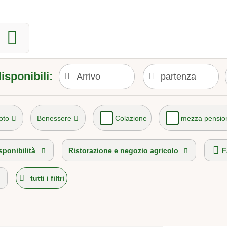
isponibili:
oto
Benessere
Colazione
mezza pensio
Top Farm 2026
Vacanza sull'Alpe
sponibilità
Ristorazione e negozio agricolo
F
tutti i filtri