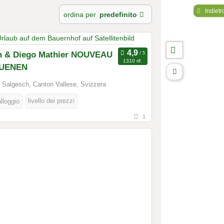
Indietr
ordina per
predefinito
n & Diego Mathier NOUVEAU
1310 rif.
UENEN
Salgesch, Canton Vallese, Svizzera
livello dei prezzi
alloggio
1