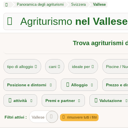
Panoramica degli agriturismi
Svizzera
Vallese
Agriturismo
nel Vallese
Trova agriturismi d
tipo di alloggio
cani
ideale per
Piscine / Nu
Campeggio in fattoria
livello dei prezzi
Posizione e dintorni
Alloggio
Prezzo e di
attività
Premi e partner
Valutazione
Filtri
attivi
:
Vallese
rimuovere tutti i filtri