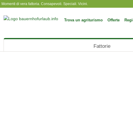
Momenti di vera fattoria. Consapevoli. Speciali. Vicini.
Trova un agriturismo
Offerte
Regi
Fattorie