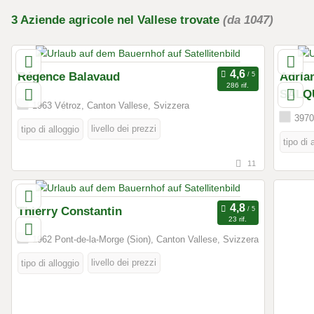
3
Aziende agricole
nel Vallese
trovate
(da 1047)
Régence Balavaud
Adria
286 rif.
SALQ
1963 Vétroz, Canton Vallese, Svizzera
3970 
livello dei prezzi
tipo di alloggio
tipo di 
11
Thierry Constantin
23 rif.
1962 Pont-de-la-Morge (Sion), Canton Vallese, Svizzera
livello dei prezzi
tipo di alloggio