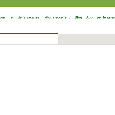
oni
Temi delle vacanze
fattorie eccellenti
Blog
App
per le azie