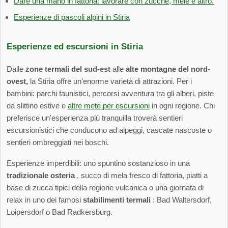
Dare una mano in fattoria: lavorare con zucche, mele e altro.
Esperienze di pascoli alpini in Stiria
Esperienze ed escursioni in Stiria
Dalle
zone termali del sud-est
alle
alte montagne del nord-
ovest,
la Stiria offre un'enorme varietà di attrazioni. Per i
bambini: parchi faunistici, percorsi avventura tra gli alberi, piste
da slittino estive e
altre mete per escursioni
in ogni regione. Chi
preferisce un'esperienza più tranquilla troverà sentieri
escursionistici che conducono ad alpeggi, cascate nascoste o
sentieri ombreggiati nei boschi.
Esperienze imperdibili: uno spuntino sostanzioso in una
tradizionale osteria
, succo di mela fresco di fattoria, piatti a
base di zucca tipici della regione vulcanica o una giornata di
relax in uno dei famosi
stabilimenti termali
: Bad Waltersdorf,
Loipersdorf o Bad Radkersburg.