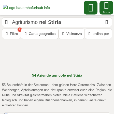
Menu
Agriturismo
nel Stiria
0
Filtro
Carta geografica
Vicinanza
ordina per
54
Aziende agricole
nel Stiria
55 Bauernhöfe in der Steiermark, dem grünen Herz Österreichs. Zwischen
Weinbergen, Apfelplantagen und Naturparks erwartet euch eine Region, die
Ruhe und Aktivität gleichermaßen bietet. Viele Betriebe wirtschaften
biologisch und haben eigene Buschenschanken, in denen Gäste direkt
einkehren können.