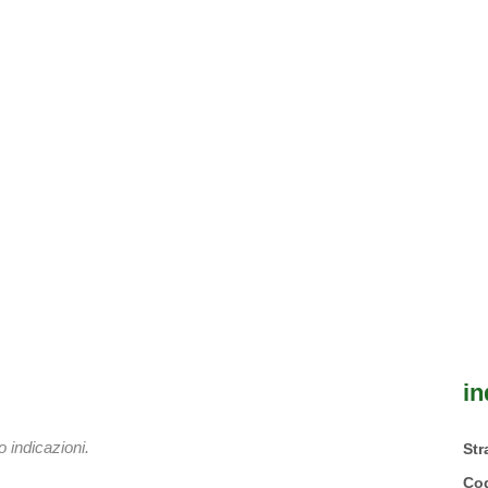
in
 indicazioni.
St
Cod