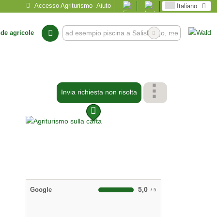
Accesso Agriturismo
Aiuto
Italiano
nde agricole
Invia richiesta non risolta
5,0
Google