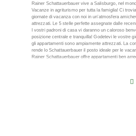
Rainer Schattauerbauer vive a Salisburgo, nel mond
Vacanze in agriturismo per tutta la famiglia! Ci trov
giornate di vacanza con noi in un'atmosfera amichev
attrezzati. Le 5 stelle perfette assegnate dalle recen
I vostri padroni di casa vi daranno un caloroso benve
posizione centrale e tranquilla! Godetevi le vostre g
gli appartamenti sono ampiamente attrezzati. La comb
rende lo Schattauerbauer il posto ideale per le vacan
Rainer Schattauerbauer offre appartamenti ben arreda
un'atmosfera socievole e familiare per tutta la famigl
Il mondo sportivo salisburghese vicino a Flachau offr
Flachau è nota per essere la patria di Hermann Maie
Rainer Schattauerbauer a Flachau: fattoria a 5 stelle 