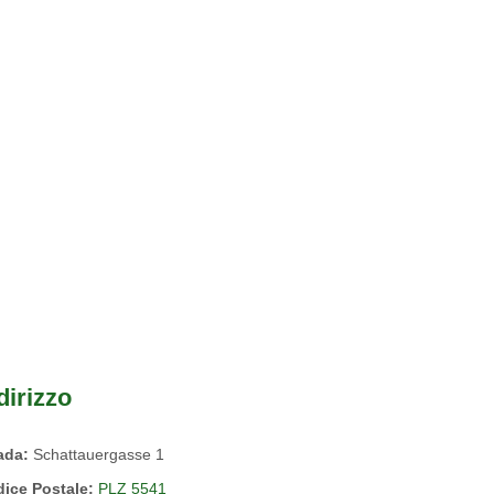
dirizzo
rada:
Schattauergasse 1
ice Postale:
PLZ 5541