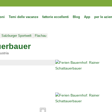
oni
Temi delle vacanze
fattorie eccellenti
Blog
App
per le azie
Salzburger Sportwelt
Flachau
uerbauer
ustria