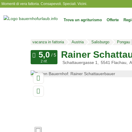
Momenti di vera fattoria. Consapevoli. Speciali. Vicini.
Trova un agriturismo
Offerte
Regi
vacanza in fattoria
Austria
Salisburgo
Pongau
Rainer Schatta
2 rif.
Schattauergasse 1
5541
Flachau
A