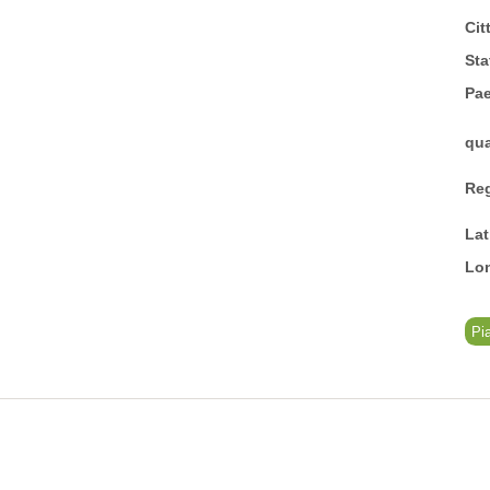
Cit
Sta
Pa
qua
Reg
Lat
Lo
Pi