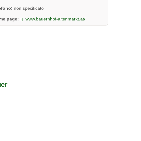
lefono:
non specificato
me page:
www.bauernhof-altenmarkt.at/
uer