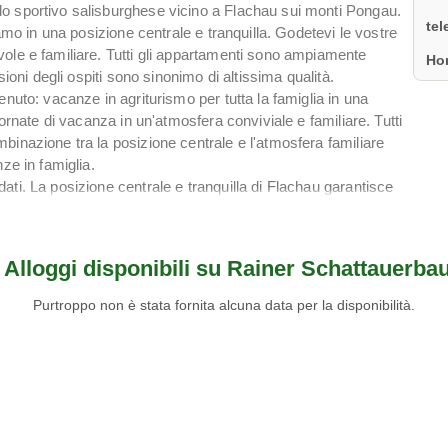
o sportivo salisburghese vicino a Flachau sui monti Pongau.
te
iamo in una posizione centrale e tranquilla. Godetevi le vostre
ole e familiare. Tutti gli appartamenti sono ampiamente
Ho
sioni degli ospiti sono sinonimo di altissima qualità.
nuto: vacanze in agriturismo per tutta la famiglia in una
iornate di vacanza in un'atmosfera conviviale e familiare. Tutti
inazione tra la posizione centrale e l'atmosfera familiare
ze in famiglia.
ti. La posizione centrale e tranquilla di Flachau garantisce
ia.
e esperienze tutto l'anno: escursioni in estate, sci in inverno.
r e per il suo vasto comprensorio sciistico.
Alloggi disponibili su Rainer Schattauerba
per tutta la famiglia in un'atmosfera conviviale.
Purtroppo non è stata fornita alcuna data per la disponibilità.