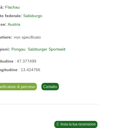
tà:
Flachau
to federale:
Salisburgo
ese:
Austria
rtiere:
non specificato
ioni:
Pongau
Salzburger Sportwelt
itudine
:
47.377499
ngitudine
:
13.424766
anificatore di percorso
Contatto
Invia la tua recensione