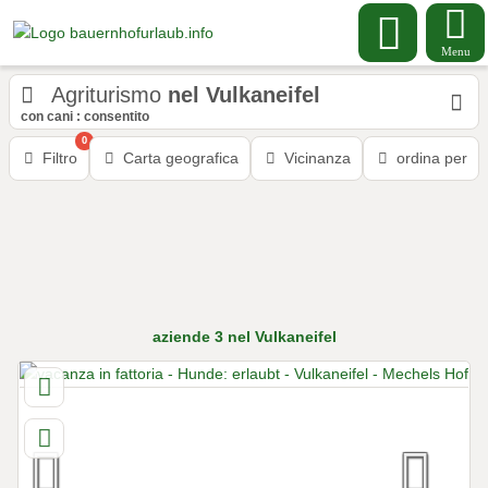
Menu
Agriturismo
nel Vulkaneifel
con cani : consentito
0
Filtro
Carta geografica
Vicinanza
ordina per
aziende
3
nel Vulkaneifel