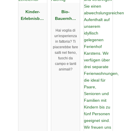
Kinder-
Bio-
Erlebnisbau
Bauernhof
ernhof
Auernig
Hai voglia di
Lenelerhof
un'esperienza
in fattoria? Ti
piacerebbe fare
salti nel fieno,
fuochi da
campo e tanti
animali?