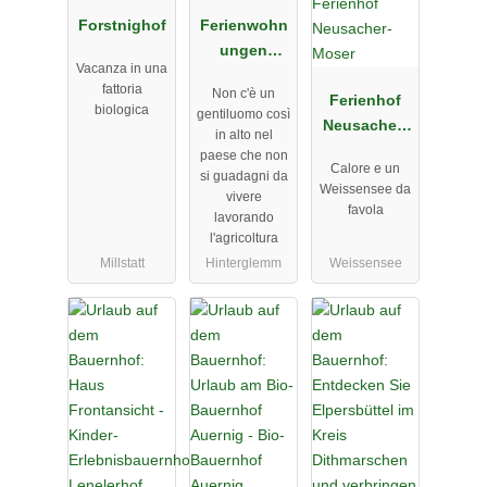
Forstnighof
Ferienwohn
ungen
Vacanza in una
Perfeldhof
fattoria
Non c'è un
Ferienhof
biologica
gentiluomo così
Neusacher-
in alto nel
Moser
paese che non
Calore e un
si guadagni da
Weissensee da
vivere
favola
lavorando
l'agricoltura
Millstatt
Hinterglemm
Weissensee