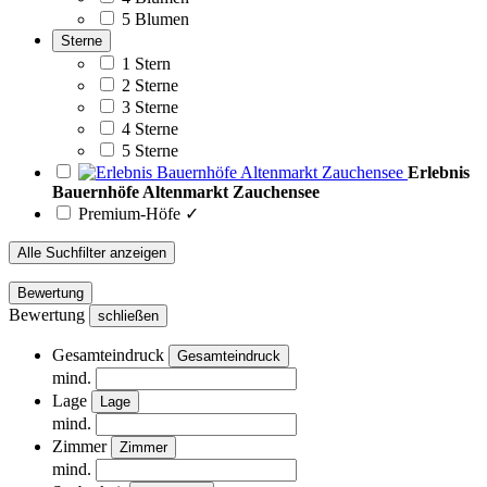
5 Blumen
Sterne
1 Stern
2 Sterne
3 Sterne
4 Sterne
5 Sterne
Erlebnis
Bauernhöfe Altenmarkt Zauchensee
Premium-Höfe ✓
Alle Suchfilter anzeigen
Bewertung
Bewertung
schließen
Gesamteindruck
Gesamteindruck
mind.
Lage
Lage
mind.
Zimmer
Zimmer
mind.