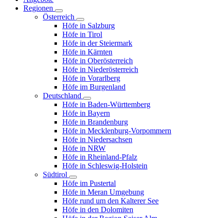
Regionen
Österreich
Höfe in Salzburg
Höfe in Tirol
Höfe in der Steiermark
Höfe in Kärnten
Höfe in Oberösterreich
Höfe in Niederösterreich
Höfe in Vorarlberg
Höfe im Burgenland
Deutschland
Höfe in Baden-Württemberg
Höfe in Bayern
Höfe in Brandenburg
Höfe in Mecklenburg-Vorpommern
Höfe in Niedersachsen
Höfe in NRW
Höfe in Rheinland-Pfalz
Höfe in Schleswig-Holstein
Südtirol
Höfe im Pustertal
Höfe in Meran Umgebung
Höfe rund um den Kalterer See
Höfe in den Dolomiten