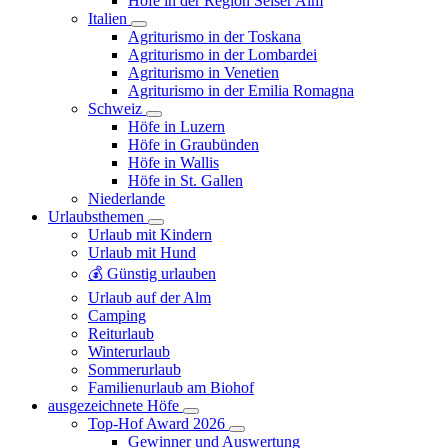
Höfe in der Region Seiser Alm
Italien
Agriturismo in der Toskana
Agriturismo in der Lombardei
Agriturismo in Venetien
Agriturismo in der Emilia Romagna
Schweiz
Höfe in Luzern
Höfe in Graubünden
Höfe in Wallis
Höfe in St. Gallen
Niederlande
Urlaubsthemen
Urlaub mit Kindern
Urlaub mit Hund
💰 Günstig urlauben
Urlaub auf der Alm
Camping
Reiturlaub
Winterurlaub
Sommerurlaub
Familienurlaub am Biohof
ausgezeichnete Höfe
Top-Hof Award 2026
Gewinner und Auswertung