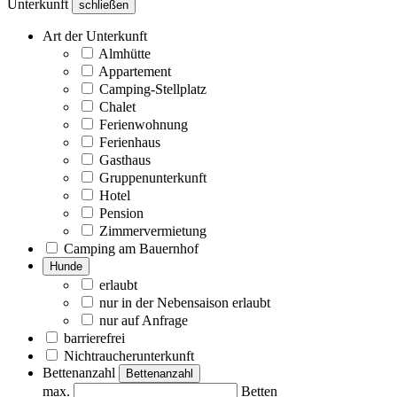
Unterkunft
schließen
Art der Unterkunft
Almhütte
Appartement
Camping-Stellplatz
Chalet
Ferienwohnung
Ferienhaus
Gasthaus
Gruppenunterkunft
Hotel
Pension
Zimmervermietung
Camping am Bauernhof
Hunde
erlaubt
nur in der Nebensaison erlaubt
nur auf Anfrage
barrierefrei
Nichtraucherunterkunft
Bettenanzahl
Bettenanzahl
max.
Betten