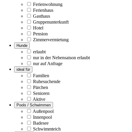
Ferienwohnung
Ferienhaus
Gasthaus
Gruppenunterkunft
Hotel
Pension
Zimmervermietung
Hunde
erlaubt
nur in der Nebensaison erlaubt
nur auf Anfrage
ideal für
Familien
Ruhesuchende
Pärchen
Senioren
Aktive
Pools / Schwimmen
Außenpool
Innenpool
Badesee
Schwimmteich