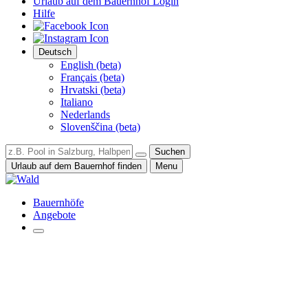
Urlaub auf dem Bauernhof Login
Hilfe
Deutsch
English (beta)
Français (beta)
Hrvatski (beta)
Italiano
Nederlands
Slovenščina (beta)
Suchen
Urlaub auf dem Bauernhof finden
Menu
Bauernhöfe
Angebote