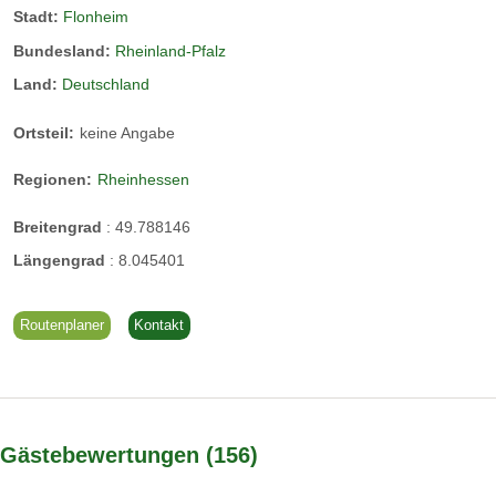
Stadt:
Flonheim
Bundesland:
Rheinland-Pfalz
Trullo
Land:
Deutschland
Ortsteil:
keine Angabe
Weinbergshäuschen an der Hiwweltour Aulheimer Tal
Regionen:
Rheinhessen
Breitengrad
:
49.788146
Längengrad
:
8.045401
Routenplaner
Kontakt
Gästebewertungen
156