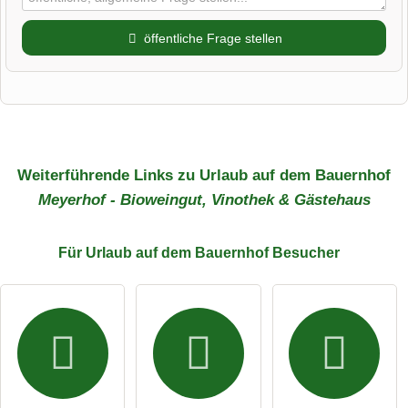
öffentliche Frage stellen
Vorname
Name
Weiterführende Links zu Urlaub auf dem Bauernhof
Meyerhof - Bioweingut, Vinothek & Gästehaus
E-Mail-Adresse (wird nicht veröffentlicht)
Für Urlaub auf dem Bauernhof
Besucher
Hiermit akzeptiere ich die
AGB
.
Die
Datenschutzerklärung
habe ich zur Kenntnis genommen.
Bilder und Angaben können jederzeit geändert werden.