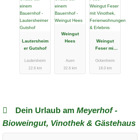
Weingut
Lautersheim
Hees
Weingut
er Gutshof
Feser mit
Vinothek,
Lautersheim
Auen
Ockenheim
Ferienwohn
22.6 km
32.6 km
18.0 km
ungen &
Erlebnis
Dein Urlaub am
Meyerhof -
Bioweingut, Vinothek & Gästehaus