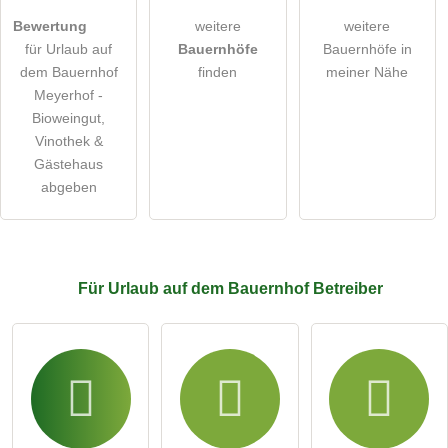
Bewertung
weitere
weitere
öffentliche Frage stellen
Abbrechen
für Urlaub auf
Bauernhöfe
Bauernhöfe in
dem Bauernhof
finden
meiner Nähe
Hinweis:
Bitte beachten Sie, öffentliche Fragen sind
für alle
Meyerhof -
Besucher sichtbar
.
Bioweingut,
Klicken Sie hier um eine
individuelle Frage
an den Urlaub
Vinothek &
auf dem Bauernhof-Eintrag zu stellen
.
Gästehaus
abgeben
Für Urlaub auf dem Bauernhof
Betreiber