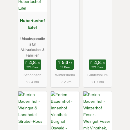
Hubertushof
Eifel
Urlaubsparadie
s für
Aktivurlauber &
Familien
228 Bew.
32 Bew.
221 Bew.
Schönbach
Wintersheim
Guntersblum
92.4 km
17.2 km
21.7 km