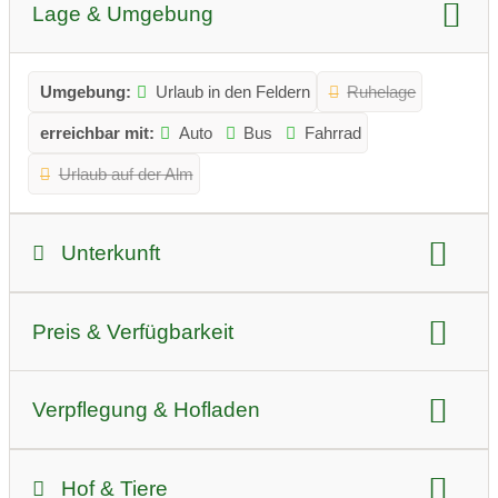
Lage & Umgebung
Umgebung:
Urlaub in den Feldern
Ruhelage
erreichbar mit:
Auto
Bus
Fahrrad
Urlaub auf der Alm
Unterkunft
Art der Unterkunft:
Pension
Preis & Verfügbarkeit
Camping am Bauernhof
Hunde:
erlaubt
Preisniveau
barrierefrei
Bettenanzahl:
20 Betten
Verpflegung & Hofladen
Preis pro Nacht Sommer:
für Preise bitte Anfrage stellen
Vorstellung der Zimmer:
Selbstversorger
Brötchenservice
Hof & Tiere
Preis pro Nacht Winter:
für Preise bitte Anfrage stellen