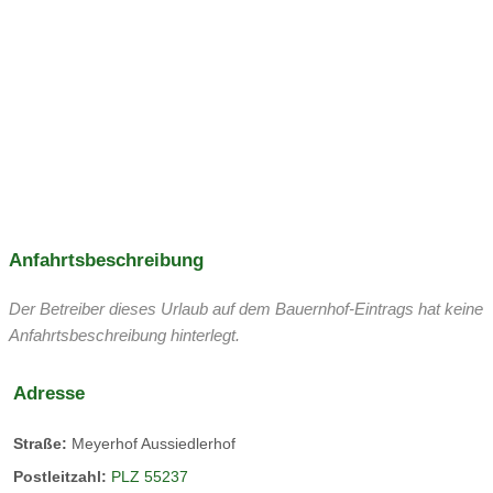
Kutschen fahren
Trampolin
Tischtennis
Streichelzoo
Kräutergarten
Erbhof
Jugend-Programm
Verleih
geführte Touren
Gastgeber:
Yoga
Meditation
Ausflugsziele:
Der Meyerhof als Gewinner des Best of WineTourism
Anfahrtsbeschreibung
Awards
Der Betreiber dieses Urlaub auf dem Bauernhof-Eintrags hat keine
Anfahrtsbeschreibung hinterlegt.
Familie Hammer & Engel
Adresse
Wir sind die Winzerfamilie
Straße:
Meyerhof Aussiedlerhof
Postleitzahl:
PLZ 55237