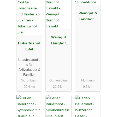
Weingut &
Landhotel
Strubel-
Roos
Weingut
Hubertushof
Burghof
Eifel
Oswald
Urlaubsparadie
s für
Aktivurlauber &
Familien
Schönbach
Guntersblum
Flonheim
92.4 km
21.6 km
0.7 km