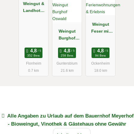
Weingut &
Landhotel
Strubel-
Roos
Weingut
Weingut
Feser mit
Burghof
Vinothek,
Oswald
Ferienwohn
ungen &
352 Bew.
258 Bew.
94 Bew.
Erlebnis
Flonheim
Guntersblum
Ockenheim
0.7 km
21.6 km
18.0 km
Alle Angaben zu
Urlaub auf dem Bauernhof Meyerhof
- Bioweingut, Vinothek & Gästehaus
ohne Gewähr