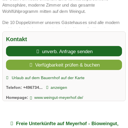
Atmosphäre, moderne Zimmer und das gesamte
Wohlfühlprogramm mitten auf dem Weingut.
Die 10 Doppelzimmer unseres Gästehauses sind alle modern
und komfortabel ausgestattet und verfügen alle über einen
Flachbildfernseher, Telefon, eine kontinuierliche
Kontakt
Wohnraumbelüftung, kostenlosen WLAN-Zugang sowie LAN-
Zugang. Die Bäder sind mit Dusche, WC und Fön ausgestattet.
unverb. Anfrage senden
Unsere Sonnenterrasse lädt zu gemütlichen Stunden bei einem
Verfügbarkeit prüfen & buchen
Glas Wein ein. Freuen Sie sich morgens auf ein reichhaltiges
regionales Frühstücksbuffet mit vielen Bioprodukten, das vom
Rührei bis zum frisch zubereiteten Obstsalat keine Wünsche
Urlaub auf dem Bauernhof auf der Karte
offen lässt.
Telefon:
+496734...
anzeigen
Gerne begrüßen wir Sie zur Weinprobe, meistens freitags auch
Homepage:
www.weingut-meyerhof.de/
mit Kellerführung und anschließendem Flammkuchenabend.
Flonheim bietet eine wunderbare Premiumwanderung, die
Hiwweltour Aulheimer Tal oder Sie planen eine E-Bike-Tour.
Hierfür packen wir Ihnen liebevolle Picknickrucksäcke.
Freie Unterkünfte auf Meyerhof - Bioweingut,