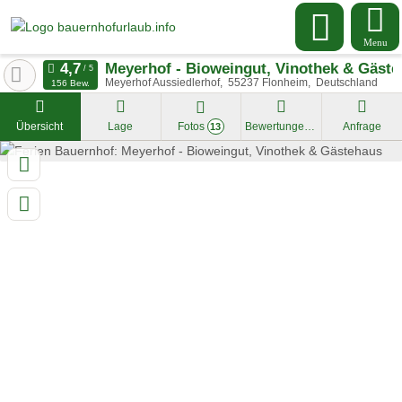
Menu
Meyerhof - Bioweingut, Vinothek & Gäst
Meyerhof Aussiedlerhof
55237
Flonheim
Deutschland
156 Bew.
Übersicht
Lage
Fotos
Bewertungen
Anfrage
13