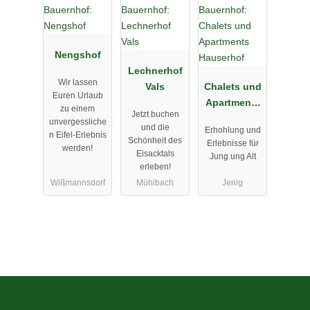
Nengshof
Lechnerhof
Wir lassen
Vals
Chalets und
Euren Urlaub
Apartments
zu einem
Jetzt buchen
Hauserhof
unvergessliche
und die
Erhohlung und
n Eifel-Erlebnis
Schönheit des
Erlebnisse für
werden!
Eisacktals
Jung ung Alt
erleben!
Wißmannsdorf
Mühlbach
Jenig