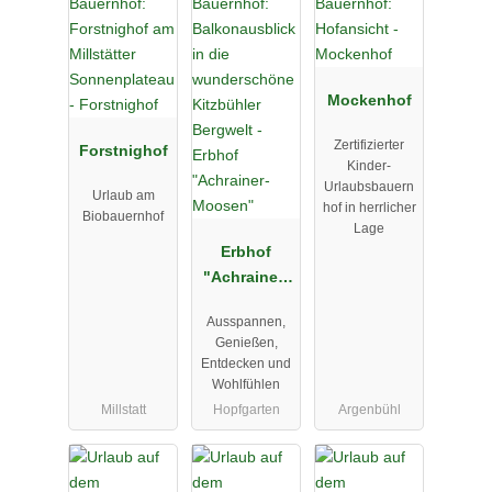
Mockenhof
Zertifizierter
Forstnighof
Kinder-
Urlaubsbauern
Urlaub am
hof in herrlicher
Biobauernhof
Lage
Erbhof
"Achrainer-
Moosen"
Ausspannen,
Genießen,
Entdecken und
Wohlfühlen
Millstatt
Hopfgarten
Argenbühl