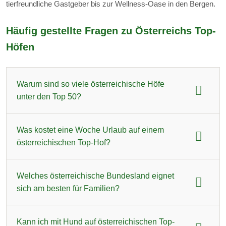
tierfreundliche Gastgeber bis zur Wellness-Oase in den Bergen.
Häufig gestellte Fragen zu Österreichs Top-
Höfen
Warum sind so viele österreichische Höfe
unter den Top 50?
Österreich profitiert von einer einzigartigen Kombination
Was kostet eine Woche Urlaub auf einem
mehrerer Faktoren: Die alpine Lage zwischen 800 und 1.500
österreichischen Top-Hof?
Metern bietet ganzjährig attraktive Urlaubsbedingungen.
Dazu kommt eine jahrhundertelange Tradition der
Der Durchschnittspreis für eine Familienwoche mit zwei
Welches österreichische Bundesland eignet
bäuerlichen Gastfreundschaft, die in vielen Familien seit
Erwachsenen und zwei Kindern liegt bei 1.290 Euro
sich am besten für Familien?
Generationen gepflegt wird. Der Dachverband Urlaub am
inklusive Frühstück. Die Preisspanne ist jedoch erheblich:
Bauernhof hat zudem früh Qualitätsstandards etabliert.
Einfachere Höfe in Kärnten oder der Steiermark starten bei
Salzburg dominiert mit 10 ausgezeichneten Höfen das
Diese Mischung aus Naturschönheit, gelebter Tradition und
Kann ich mit Hund auf österreichischen Top-