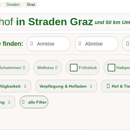
Straden
Graz
hof
in Straden Graz
und
50
km Um
 finden:
 Schwimmen
Wellness
Frühstück
Halbpe
p-Hof 2026
Urlaub auf der Alm
rfügbarkeit
Verpflegung & Hofladen
Hof & Tie
ng
alle Filter