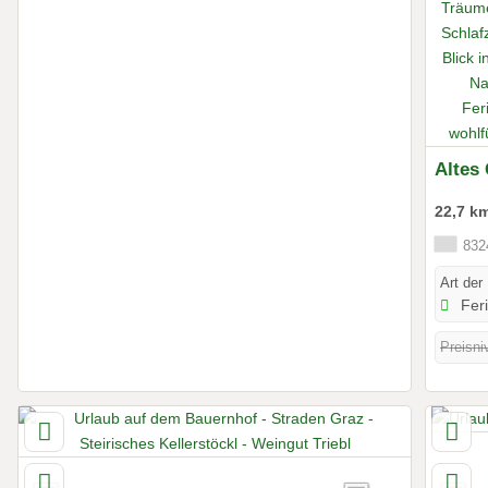
Altes
22,7 k
8324
Art der
Fer
Preisni