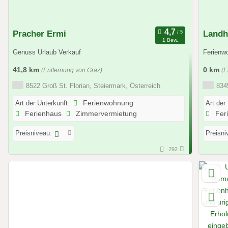
Pracher Ermi
Landh
1 Bew.
Genuss Urlaub Verkauf
Ferienw
41,8 km
0 km
(Entfernung von Graz)
(E
8522 Groß St. Florian, Steiermark, Österreich
8345
Art der Unterkunft:
Ferienwohnung
Art der
Ferienhaus
Zimmervermietung
Fer
Preisniveau:
Preisni
292