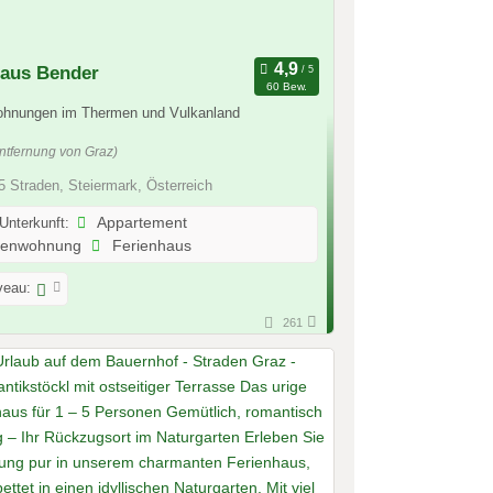
aus Bender
60 Bew.
ohnungen im Thermen und Vulkanland
ntfernung von Graz)
 Straden, Steiermark, Österreich
 Unterkunft:
Appartement
ienwohnung
Ferienhaus
veau:
261