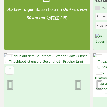
43,3 k
7572
Ab hier
folgen
Bauernhöfe
im
Umkreis von
Graz
Art der
50 km um
(15)
Preisni