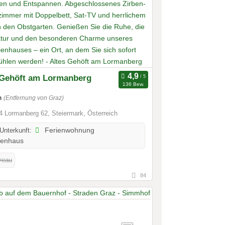
 Gehöft am Lormanberg
136 Bew.
m
(Entfernung von Graz)
 Lormanberg 62, Steiermark, Österreich
 Unterkunft:
Ferienwohnung
ienhaus
veau
84