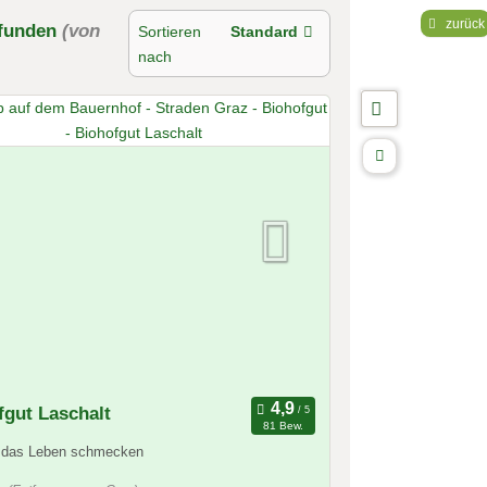
zurück
funden
(von
Sortieren
Standard
nach
fgut Laschalt
81 Bew.
r das Leben schmecken