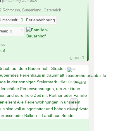
m
(Entfernung von Graz)
 Rohrbrunn, Burgenland, Österreich
 Unterkunft:
Ferienwohnung
veau:
698