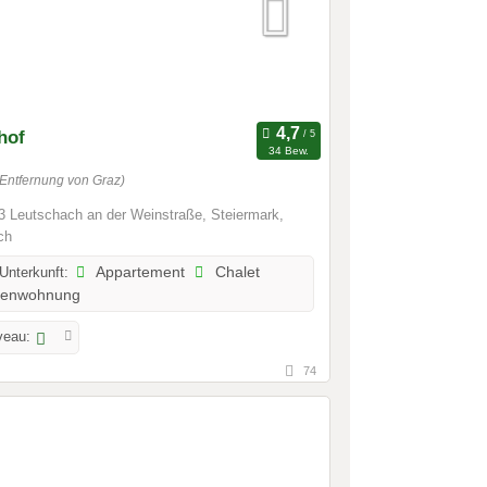
hof
34 Bew.
(Entfernung von Graz)
 Leutschach an der Weinstraße, Steiermark,
ch
 Unterkunft:
Appartement
Chalet
ienwohnung
veau:
74