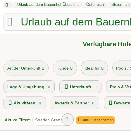
Urlaub auf dem Bauernhof-Übersicht
Österreich
Steiermark
Urlaub auf dem Bauern
Verfügbare Höfe
Art der Unterkunft
Hunde
ideal für
Pools /
Camping am Bauernhof
Preisniveau
To
Lage & Umgebung
Unterkunft
Preis & Ve
Aktivitäten
Awards & Partner
Bewertu
Aktive
Filter:
Straden Graz
alle Filter entfernen