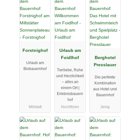
Forstnighof
Urlaub am
Foidlhof
Berghotel
Urlaub am
Presslauer
Biobauernhof
Tierliebe, Ruhe
und Herzlichkeit
Die perfekte
– alles an
Kombination
einem Ort |
aus Hotel und
Erlebnisbauern
Bauernhof
hof
Millstatt
Hochfilzen
Jenig