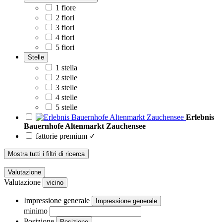
1 fiore
2 fiori
3 fiori
4 fiori
5 fiori
Stelle
1 stella
2 stelle
3 stelle
4 stelle
5 stelle
Erlebnis
Bauernhofe Altenmarkt Zauchensee
fattorie premium ✓
Mostra tutti i filtri di ricerca
Valutazione
Valutazione
vicino
Impressione generale
Impressione generale
minimo
Posizione
Posizione