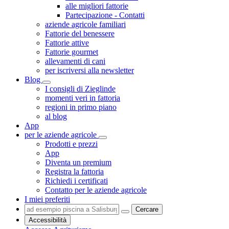
alle migliori fattorie
Partecipazione - Contatti
aziende agricole familiari
Fattorie del benessere
Fattorie attive
Fattorie gourmet
allevamenti di cani
per iscriversi alla newsletter
Blog
I consigli di Zieglinde
momenti veri in fattoria
regioni in primo piano
al blog
App
per le aziende agricole
Prodotti e prezzi
App
Diventa un premium
Registra la fattoria
Richiedi i certificati
Contatto per le aziende agricole
I miei preferiti
Cercare
Accessibilità