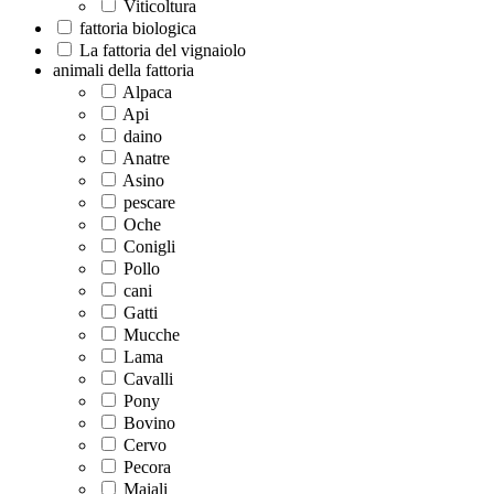
Viticoltura
fattoria biologica
La fattoria del vignaiolo
animali della fattoria
Alpaca
Api
daino
Anatre
Asino
pescare
Oche
Conigli
Pollo
cani
Gatti
Mucche
Lama
Cavalli
Pony
Bovino
Cervo
Pecora
Maiali