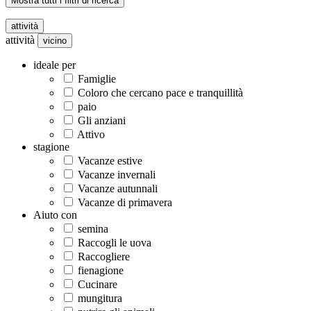
Mostra tutti i filtri di ricerca
attività
attività
vicino
ideale per
Famiglie
Coloro che cercano pace e tranquillità
paio
Gli anziani
Attivo
stagione
Vacanze estive
Vacanze invernali
Vacanze autunnali
Vacanze di primavera
Aiuto con
semina
Raccogli le uova
Raccogliere
fienagione
Cucinare
mungitura