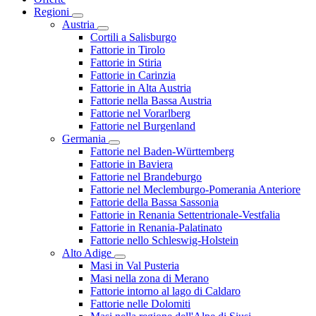
Regioni
Austria
Cortili a Salisburgo
Fattorie in Tirolo
Fattorie in Stiria
Fattorie in Carinzia
Fattorie in Alta Austria
Fattorie nella Bassa Austria
Fattorie nel Vorarlberg
Fattorie nel Burgenland
Germania
Fattorie nel Baden-Württemberg
Fattorie in Baviera
Fattorie nel Brandeburgo
Fattorie nel Meclemburgo-Pomerania Anteriore
Fattorie della Bassa Sassonia
Fattorie in Renania Settentrionale-Vestfalia
Fattorie in Renania-Palatinato
Fattorie nello Schleswig-Holstein
Alto Adige
Masi in Val Pusteria
Masi nella zona di Merano
Fattorie intorno al lago di Caldaro
Fattorie nelle Dolomiti