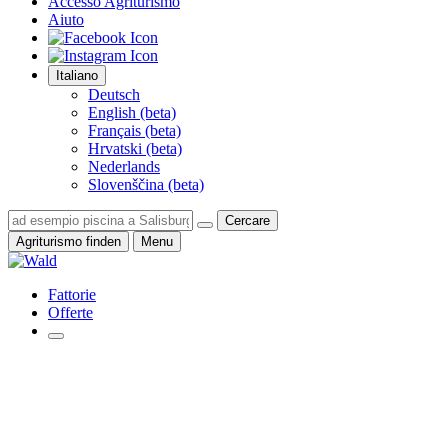
Accesso Agriturismo
Aiuto
Italiano
Deutsch
English (beta)
Français (beta)
Hrvatski (beta)
Nederlands
Slovenščina (beta)
Cercare
Agriturismo finden
Menu
Fattorie
Offerte