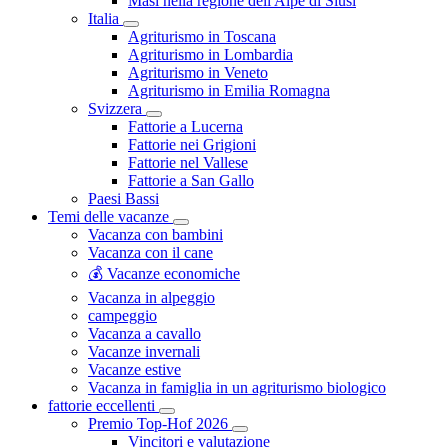
Masi nella regione dell'Alpe di Siusi
Italia
Agriturismo in Toscana
Agriturismo in Lombardia
Agriturismo in Veneto
Agriturismo in Emilia Romagna
Svizzera
Fattorie a Lucerna
Fattorie nei Grigioni
Fattorie nel Vallese
Fattorie a San Gallo
Paesi Bassi
Temi delle vacanze
Vacanza con bambini
Vacanza con il cane
💰 Vacanze economiche
Vacanza in alpeggio
campeggio
Vacanza a cavallo
Vacanze invernali
Vacanze estive
Vacanza in famiglia in un agriturismo biologico
fattorie eccellenti
Premio Top-Hof 2026
Vincitori e valutazione