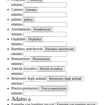
minimo
Camera
Camera
minimo
pulizia
pulizia
minimo
Arredamento
Arredamento
minimo
Ospitalità
Ospitalità
minimo
Bambino amichevole
Bambino amichevole
minimo
Ristorazione
Ristorazione
minimo
Attività ricreative
Attività ricreative
minimo
Benessere degli animali
Benessere degli animali
minimo
Prezzo-prestazioni
Prezzo-prestazioni
minimo
Adatto a
Famiglie con bambini piccoli
Famiglie con bambini piccoli