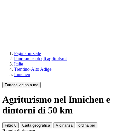
Pagina iniziale
Panoramica degli agriturismi
Italia
Trentino-Alto Adige
Innichen
Fattorie vicino a me
Agriturismo
nel Innichen
e
dintorni di
50
km
Filtro
0
Carta geografica
Vicinanza
ordina per
Raggio di ricerca: