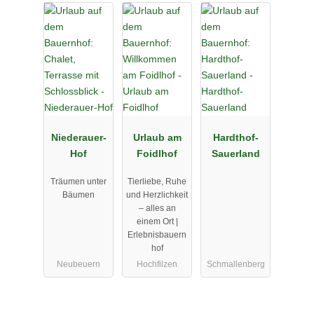
Niederauer-
Urlaub am
Hardthof-
Hof
Foidlhof
Sauerland
Träumen unter
Tierliebe, Ruhe
Bäumen
und Herzlichkeit
– alles an
einem Ort |
Erlebnisbauern
hof
Neubeuern
Hochfilzen
Schmallenberg