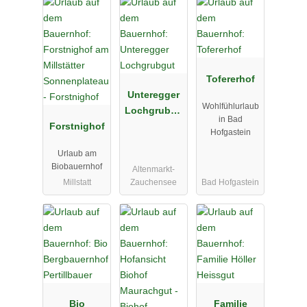
Tofererhof
Unteregger
Wohlfühlurlaub
Lochgrubgu
in Bad
Forstnighof
t
Hofgastein
Urlaub am
Biobauernhof
Altenmarkt-
Millstatt
Zauchensee
Bad Hofgastein
Bio
Familie