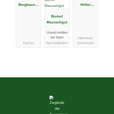
Bergbauern
Höller
hof
Heissgut
Pertillbauer
Biohof
Maurachgut
Urlaub inmitten
der Natur
Altenmarkt-
Flachau
Bad Hofgastein
Zauchensee