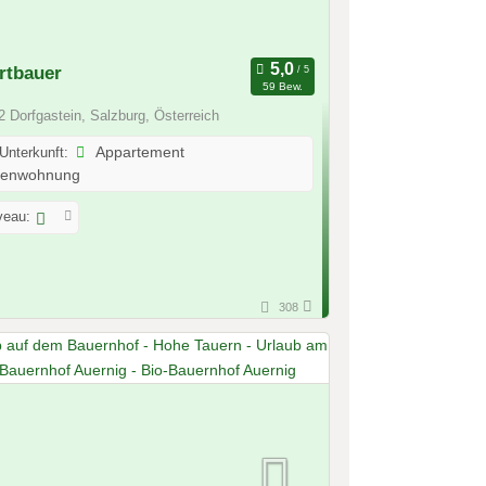
rtbauer
59 Bew.
 Dorfgastein, Salzburg, Österreich
 Unterkunft:
Appartement
ienwohnung
veau:
308