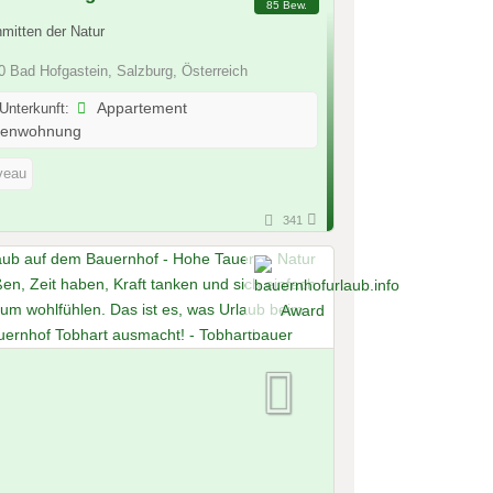
85 Bew.
nmitten der Natur
 Bad Hofgastein, Salzburg, Österreich
 Unterkunft:
Appartement
ienwohnung
veau
341