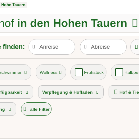
Hohe Tauern
hof
in den Hohen Tauern
 finden:
 Schwimmen
Wellness
Frühstück
Halbpe
p-Hof 2026
Urlaub auf der Alm
rfügbarkeit
Verpflegung & Hofladen
Hof & Tie
ng
alle Filter