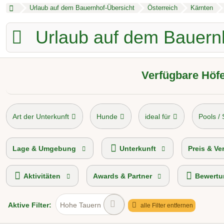
Urlaub auf dem Bauernhof-Übersicht
Österreich
Kärnten
Urlaub auf dem Bauern
Verfügbare Höfe
Art der Unterkunft
Hunde
ideal für
Pools /
Camping am Bauernhof
Preisniveau
To
Lage & Umgebung
Unterkunft
Preis & Ve
Aktivitäten
Awards & Partner
Bewertu
Aktive
Filter:
Hohe Tauern
alle Filter entfernen