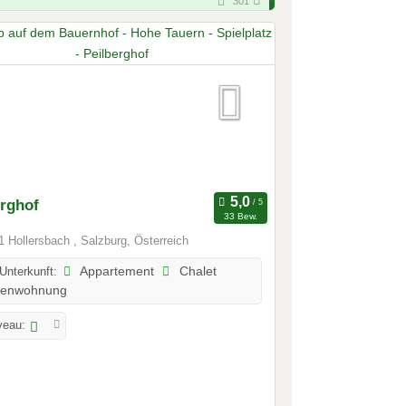
301
erghof
33 Bew.
 Hollersbach , Salzburg, Österreich
 Unterkunft:
Appartement
Chalet
ienwohnung
veau: