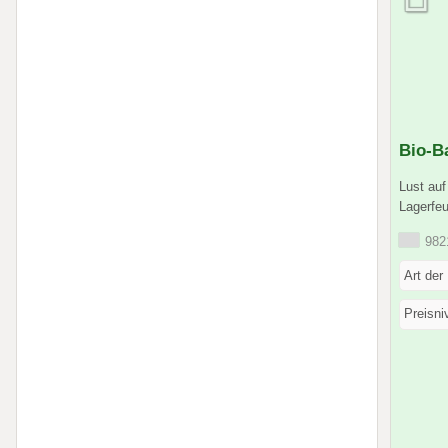
Bio-B
Lust auf
Lagerfeu
9821
Art der
Preisni