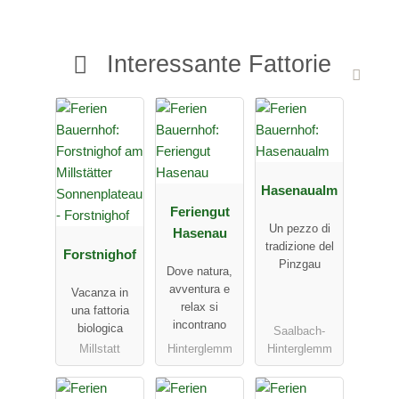
Interessante Fattorie
Hasenaualm
Feriengut
Un pezzo di
Hasenau
tradizione del
Forstnighof
Pinzgau
Dove natura,
avventura e
Vacanza in
relax si
una fattoria
incontrano
biologica
Saalbach-
Millstatt
Hinterglemm
Hinterglemm