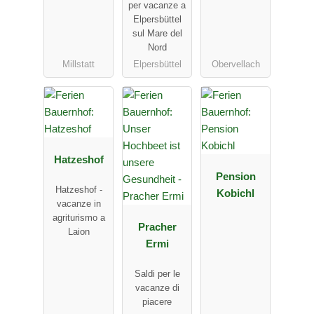
per vacanze a
Elpersbüttel
sul Mare del
Nord
Millstatt
Elpersbüttel
Obervellach
Hatzeshof
Pension
Hatzeshof -
Kobichl
vacanze in
agriturismo a
Pracher
Laion
Ermi
Saldi per le
vacanze di
piacere