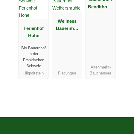
Bendlthoma
gut
Wellness
Ferienhof
Bauernhof
Hohe
Weihersmüh
le
Bio Bauernhof
in der
Fränkischen
Schweiz
Altenmarkt-
Hiltpoltstein
Fladungen
Zauchensee