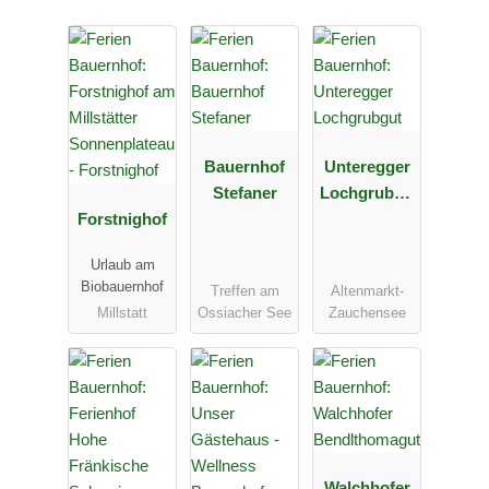
Bauernhof
Unteregger
Stefaner
Lochgrubgu
Forstnighof
t
Urlaub am
Biobauernhof
Treffen am
Altenmarkt-
Millstatt
Ossiacher See
Zauchensee
Walchhofer