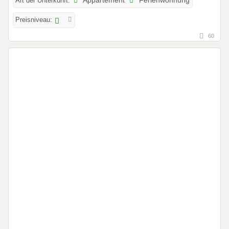
Art der Unterkunft:
Appartement
Ferienwohnung
Preisniveau:
60