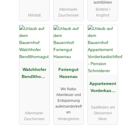
wohlfühlen
Altenmarkt-
Birkfeld /
Millstatt
Zauchensee
Koglhof
Walchhofer
Feriengut
Bendlthoma
Hasenau
gut
Appartement
Wo Natur,
Vorderkasbi
Abenteuer und
chlhof -
Entspannung
Pension
aufeinandertreff
Saalfelden am
Schmiderer
en
Altenmarkt-
Steinernen
Zauchensee
Hinterglemm
Meer