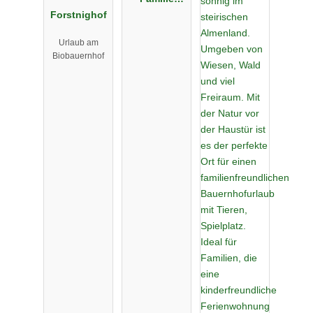
Forstnighof
Warter
Urlaub am
Biobauernhof