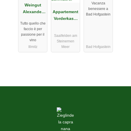
Vacanza
Weingut
benessere a
Alexander
Appartement
Bad Hofgastein
Egermann
Vorderkasbi
Tutto quello che
chlhof -
faccio è per
Pension
passione per il
Saalfelden am
Schmiderer
vino
Steinernen
Illmitz
Meer
Bad Hofgastein