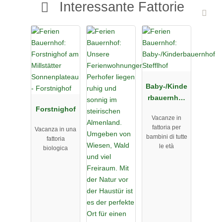
Interessante Fattorie
Baby-/Kinde
rbauernhof
Forstnighof
Stefflhof
Vacanze in
fattoria per
Vacanza in una
bambini di tutte
fattoria
le età
biologica