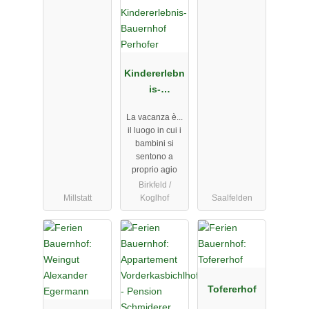
Kindererlebn
is-
Bauernhof
La vacanza è...
Perhofer
il luogo in cui i
bambini si
sentono a
proprio agio
Birkfeld /
Millstatt
Koglhof
Saalfelden
Tofererhof