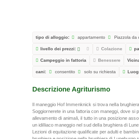
tipo di alloggio:
appartamento
Piazzola da
livello dei prezzi:
Colazione
pa
Campeggio in fattoria
Benessere
Vicin
cani:
consentito
solo su richiesta
Luogo
Descrizione Agriturismo
Il maneggio Hof Immenknick si trova nella brughier
Soggiornerete in una fattoria con maneggi, dove si pra
allevamento di animali, il tutto in una posizione ass
un idilliaco maneggio nel sud della brughiera di Lun
Lezioni di equitazione qualificate per adulti e bambi
brughiera e posizione nella brughiera di Luneburgo ren