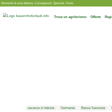
Momenti di vera fattoria. Consapevoli. Speciali. Vicini.
Trova un agriturismo
Offerte
Regi
vacanza in fattoria
Germania
Bassa Sassonia