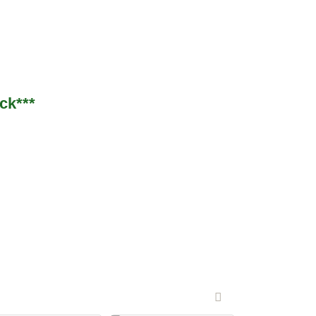
ck***