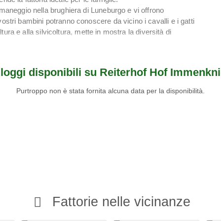
o maneggio nella brughiera di Luneburgo e vi offrono
ostri bambini potranno conoscere da vicino i cavalli e i gatti
oltura e alla silvicoltura, mette in mostra la diversità di
 ulteriore divertimento grazie alla sua ampia flotta di veicoli per
 parco giochi. Il tuo cane è il benvenuto. La posizione
loggi disponibili su Reiterhof Hof Immenkni
relax durante una vacanza nella brughiera di Luneburgo
Purtroppo non è stata fornita alcuna data per la disponibilità.
nno: passeggiate nella brughiera e passeggiate a cavallo
tentici nella brughiera in tutte le stagioni. La regione di
ra.
la brughiera in un idilliaco maneggio.
Fattorie nelle vicinanze