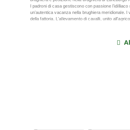
I padroni di casa gestiscono con passione l'idilliac
un'autentica vacanza nella brughiera meridionale. I v
della fattoria. L'allevamento di cavalli, unito all'agric
un'attività agricola in brughiera. Il parco giochi offre
bambini e alle gigantesche macchinine a pedali.
L'agriturismo offre sistemazioni con angolo cottura e
Al
tranquilla in mezzo ai campi garantisce il massimo 
meridionale.
La brughiera di Luneburgo offre esperienze tutto l'a
durante tutto l'anno, escursioni invernali e momenti au
Wesendorf è nota per la sua posizione nella brughie
Maneggio Hof Immenknick a Wesendorf - Vacanza nel