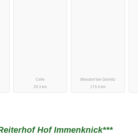
Celle
Bliesdorf bei Grömitz
29.3 km
173.4 km
Reiterhof Hof Immenknick***