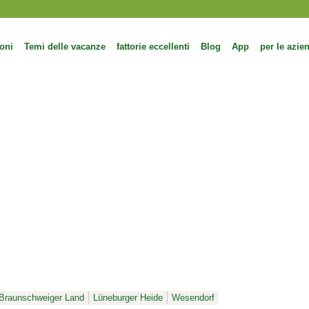
oni
Temi delle vacanze
fattorie eccellenti
Blog
App
per le azie
Braunschweiger Land
Lüneburger Heide
Wesendorf