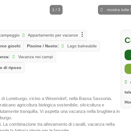
1 / 3
mostra tutte 
 campeggio
Appartamento per vacanze
C
rco giochi
Piscine / Nuoto:
Lago balneabile
anza:
Vacanza nei campi
 di riposo
te
a di Luneburgo, vicino a Wesendorf, nella Bassa Sassonia.
Ho
ticano agricoltura biologica sostenibile, silvicoltura e
olutamente tranquilla. Vi aspetta una vacanza nella brughiera in
eburgo.
ni. La combinazione tra allevamento di cavalli, vacanza nella
de la fattoria ideale per le famiglie.