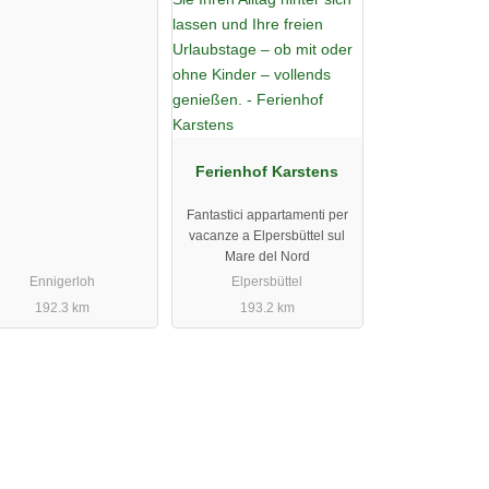
Ferienhof Karstens
Fantastici appartamenti per
vacanze a Elpersbüttel sul
Mare del Nord
Ennigerloh
Elpersbüttel
192.3 km
193.2 km