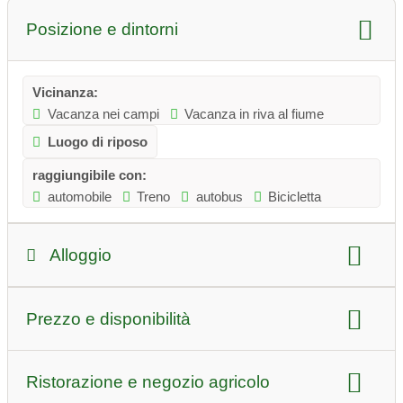
Posizione e dintorni
Vicinanza:
Vacanza nei campi
Vacanza in riva al fiume
Luogo di riposo
raggiungibile con:
automobile
Treno
autobus
Bicicletta
Alloggio
tipo di alloggio:
Prezzo e disponibilità
Appartamento per vacanze
Affittacamere
Campeggio in fattoria
cani:
consentito
Prezzo per notte estate:
lontano 59 euro/persona
Ristorazione e negozio agricolo
senza barriere
Numero di letti:
10 letti
Prezzo per notte invernale:
lontano 49 euro/persona