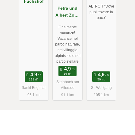
Fuchshof
ALTROIT "Dove
Petra und
puoi trovare la
Albert Zopf/
pace"
Feichtingerh
Finalmente
of
vacanze!
Vacanze nel
parco naturale,
nel villaggio
alpinistico e nel
parco stellare
16 rif.
121 rif.
50 rif.
Steinbach am
Sankt Englmar
Attersee
St. Wolfgang
95.1 km
91.1 km
105.1 km