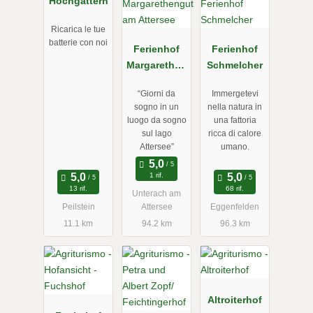
Hochgattern
Ricarica le tue
batterie con noi
Ferienhof
Ferienhof
Margarethen
Schmelcher
gut am
“Giorni da
Immergetevi
Attersee
sogno in un
nella natura in
luogo da sogno
una fattoria
sul lago
ricca di calore
Attersee”
umano.
1 rif.
13 rif.
68 rif.
Unterach am
Peilstein
Attersee
Eggenfelden
11.1 km
94.2 km
96.3 km
Altroiterhof