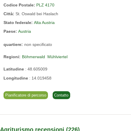
Codice Postale:
PLZ 4170
Lo splendido spettacolo naturale “Schwemmkanal” offre
Città:
St. Oswald bei Haslach
fantastici sentieri escursionistici e una vista unica
Stato federale:
Alta Austria
Paese:
Austria
quartiere:
non specificato
Regioni:
Böhmerwald
Mühlviertel
Latitudine
:
48.605009
Longitudine
:
14.019458
Pianificatore di percorso
Contatto
Agriturismo recensioni
226