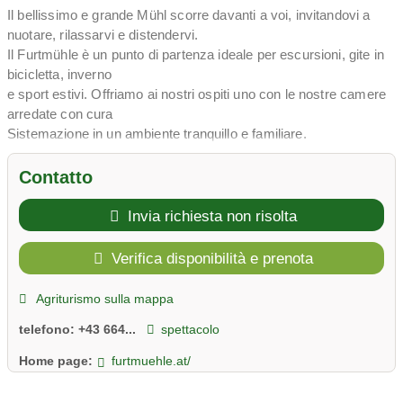
Il bellissimo e grande Mühl scorre davanti a voi, invitandovi a
nuotare, rilassarvi e distendervi.
Il Furtmühle è un punto di partenza ideale per escursioni, gite in
bicicletta, inverno
e sport estivi. Offriamo ai nostri ospiti uno con le nostre camere
arredate con cura
Sistemazione in un ambiente tranquillo e familiare.
Non vediamo l'ora di darvi il benvenuto come ospiti.
Contatto
Famiglia Grundmüller-Pürmaier
Invia richiesta non risolta
Verifica disponibilità e prenota
Agriturismo sulla mappa
telefono:
+43 664...
spettacolo
Home page:
furtmuehle.at/