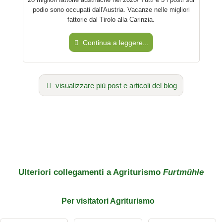
Ho letto la
dichiarazione sulla protezione dei dati
.
podio sono occupati dall'Austria. Vacanze nelle migliori
fattorie dal Tirolo alla Carinzia.
porre una domanda pubblica
Annulla
Nota:
tieni presente che le domande pubbliche sono
visibili a
Continua a leggere...
tutti i visitatori
.
Clicca qui per porre una
domanda individuale
alla voce
Agriturismo
.
visualizzare più post e articoli del blog
Ulteriori collegamenti a Agriturismo
Furtmühle
Per
visitatori
Agriturismo