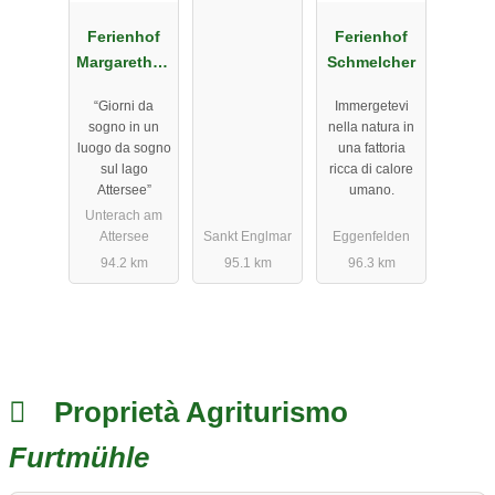
Ferienhof
Ferienhof
Margarethen
Schmelcher
gut am
“Giorni da
Immergetevi
Attersee
sogno in un
nella natura in
luogo da sogno
una fattoria
sul lago
ricca di calore
Attersee”
umano.
Unterach am
Attersee
Sankt Englmar
Eggenfelden
94.2 km
95.1 km
96.3 km
Proprietà Agriturismo
Furtmühle