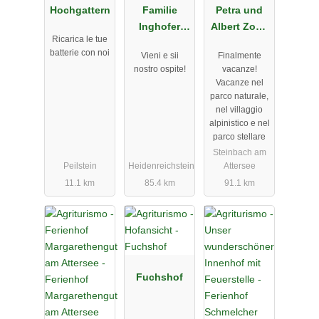
Hochgattern
Familie
Petra und
Inghofer
Albert Zopf/
Ricarica le tue
Franz
Feichtingerh
batterie con noi
Vieni e sii
Finalmente
of
nostro ospite!
vacanze!
Vacanze nel
parco naturale,
nel villaggio
alpinistico e nel
parco stellare
Steinbach am
Peilstein
Heidenreichstein
Attersee
11.1 km
85.4 km
91.1 km
Fuchshof