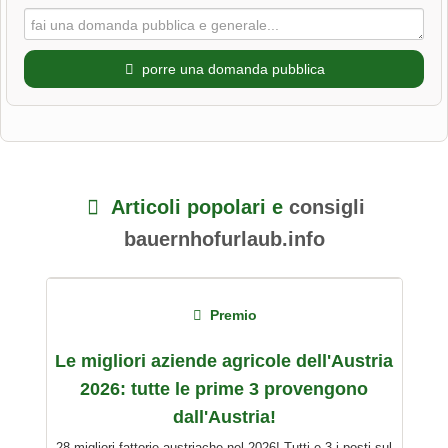
porre una domanda pubblica
Nome di battesimo
Articoli popolari e
consigli
Cognome
bauernhofurlaub.info
L'indirizzo email non verrà pubblicato)
Premio
Le migliori aziende agricole dell'Austria
2026: tutte le prime 3 provengono
Con la presente accetto i
termini e le condizioni
.
dall'Austria!
28 migliori fattorie austriache nel 2026! Tutti e 3 i posti sul