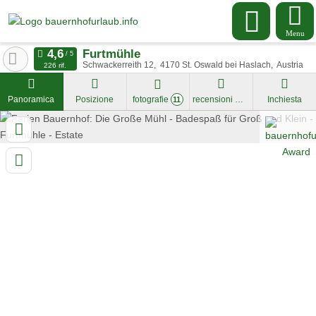
Menu
Furtmühle
Schwackerreith 12
4170
St. Oswald bei Haslach
Austria
226 rif.
Panoramica
Posizione
fotografie
recensioni
Inchiesta
11