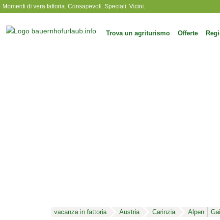
Momenti di vera fattoria. Consapevoli. Speciali. Vicini.
Trova un agriturismo
Offerte
Regi
vacanza in fattoria
Austria
Carinzia
Alpen
Gai