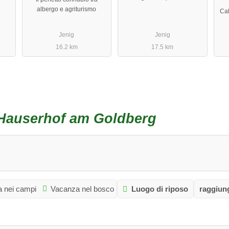
albergo e agriturismo
Cal
Jenig
Jenig
16.2 km
17.5 km
Hauserhof am Goldberg
 nei campi
Vacanza nel bosco
Luogo di riposo
raggiung