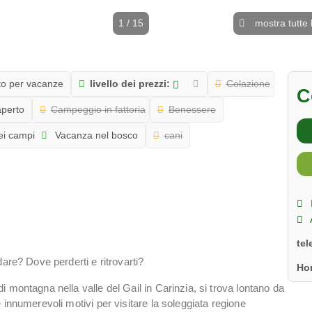
1 / 15
mostra tutte 
o per vacanze
livello dei prezzi:
Colazione
C
aperto
Campeggio in fattoria
Benessere
i campi
Vacanza nel bosco
cani
te
are? Dove perderti e ritrovarti?
Ho
 montagna nella valle del Gail in Carinzia, si trova lontano da
 innumerevoli motivi per visitare la soleggiata regione