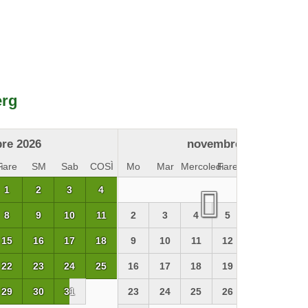
erg
bre 2026
novembre 2026
ì
Fare
SM
Sab
COSÌ
Mo
Mar
Mercoledì
Fare
SM
Sab
1
2
3
4
8
9
10
11
2
3
4
5
6
7
15
16
17
18
9
10
11
12
13
14
22
23
24
25
16
17
18
19
20
21
29
30
31
23
24
25
26
27
28