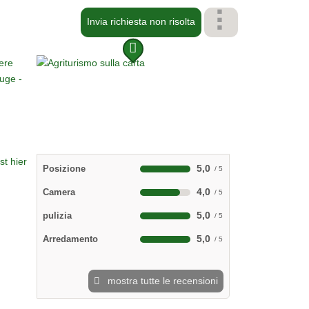
Invia richiesta non risolta
5,0
Posizione
4,0
Camera
5,0
pulizia
5,0
Arredamento
mostra tutte le recensioni