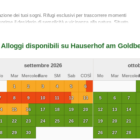
inazione dei tuoi sogni. Rifugi esclusivi per trascorrere momenti
sprime il desiderio di semplicità e vicinanza alla natura. Situato
iflettono la diversità della Carinzia. Una vacanza perfetta!
Alloggi disponibili su Hauserhof am Goldb
settembre 2026
otto
Mo
Mar
Mercoledì
Fare
SM
Sab
COSÌ
Mo
Mar
Mercoled
1
2
3
4
5
6
7
8
9
10
11
12
13
5
6
7
4
15
16
17
18
19
20
12
13
14
1
22
23
24
25
26
27
19
20
21
8
29
30
26
27
28