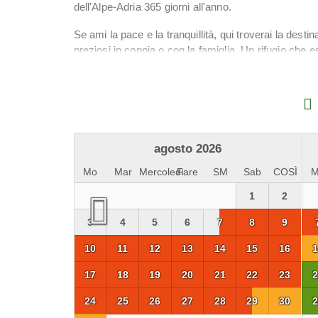
dell'Alpe-Adria 365 giorni all'anno.
Se ami la pace e la tranquillità, qui troverai la dest
preziosi in coppia o con la famiglia. Un rifugio che e
in posizioni di montagna uniche e privilegiate.
Tutti saranno conquistati dalle delizie culinarie che r
agosto 2026
Mo
Mar
Mercoledì
Fare
SM
Sab
COSÌ
1
2
3
4
5
6
7
8
9
10
11
12
13
14
15
16
1
17
18
19
20
21
22
23
2
24
25
26
27
28
29
30
2