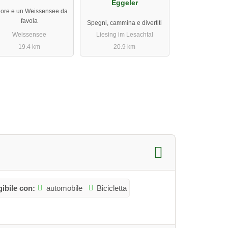
Eggeler
ore e un Weissensee da
favola
Spegni, cammina e divertiti
Weissensee
Liesing im Lesachtal
19.4 km
20.9 km
ibile con:
automobile
Bicicletta