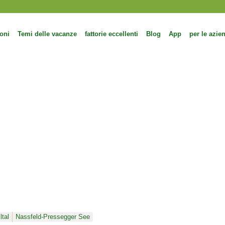
oni
Temi delle vacanze
fattorie eccellenti
Blog
App
per le azie
ltal
Nassfeld-Pressegger See