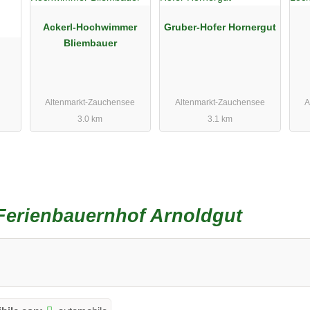
Ackerl-Hochwimmer
Gruber-Hofer Hornergut
Bliembauer
Altenmarkt-Zauchensee
Altenmarkt-Zauchensee
A
3.0 km
3.1 km
Ferienbauernhof Arnoldgut