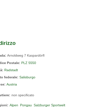
dirizzo
rada:
Arnoldweg 7 Kaspardörfl
ice Postale:
PLZ 5550
tà:
Radstadt
to federale:
Salisburgo
ese:
Austria
rtiere:
non specificato
ioni:
Alpen
Pongau
Salzburger Sportwelt