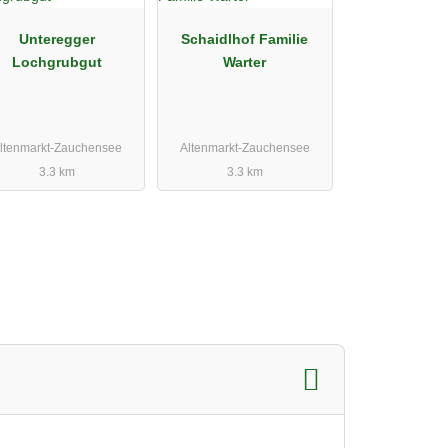
Unteregger
Schaidlhof Familie
Lochgrubgut
Warter
ltenmarkt-Zauchensee
Altenmarkt-Zauchensee
3.3 km
3.3 km