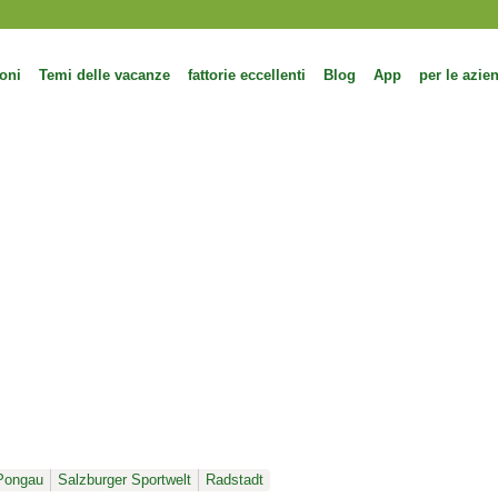
oni
Temi delle vacanze
fattorie eccellenti
Blog
App
per le azie
Pongau
Salzburger Sportwelt
Radstadt