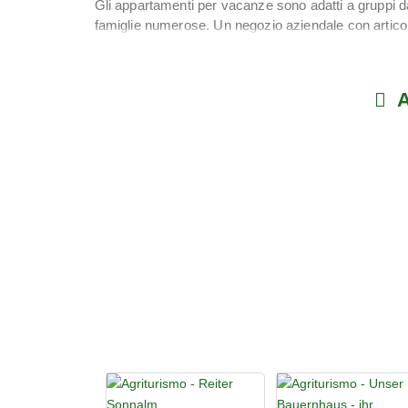
Gli appartamenti per vacanze sono adatti a gruppi da
famiglie numerose. Un negozio aziendale con articol
prodotti.
La posizione è ideale sia per l'estate che per l'inve
escursionistici, piste ciclabili e un campo da golf a 
A
palazzetto dello sport dedicato ai tennis, un maneggio
direttamente nel comprensorio sciistico di Amadé; a
di sci di fondo troveranno nella regione piste ben t
benessere durante tutto l'anno.