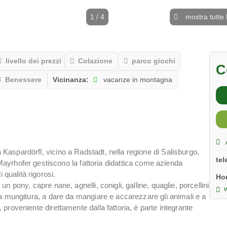
1 / 4
mostra tutte 
livello dei prezzi
Colazione
parco giochi
C
Benessere
Vicinanza:
vacanze in montagna
a Kaspardörfl, vicino a Radstadt, nella regione di Salisburgo,
te
yrhofer gestiscono la fattoria didattica come azienda
 qualità rigorosi.
Ho
, un pony, capre nane, agnelli, conigli, galline, quaglie, porcellini
 alla mungitura, a dare da mangiare e accarezzare gli animali e a
o, proveniente direttamente dalla fattoria, è parte integrante