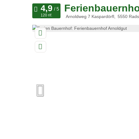
Ferienbauernho
120 rif.
Arnoldweg 7 Kaspardörfl
5550
Rads