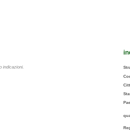
in
 indicazioni.
St
Cod
Cit
Sta
Pa
qua
Reg