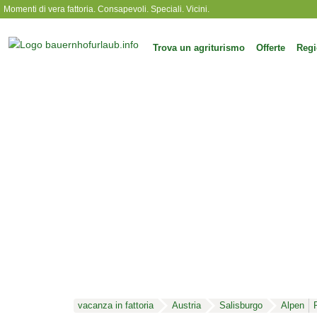
Momenti di vera fattoria. Consapevoli. Speciali. Vicini.
Trova un agriturismo
Offerte
Regi
vacanza in fattoria
Austria
Salisburgo
Alpen