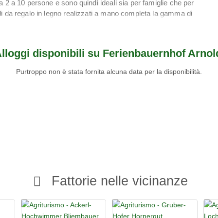
 2 a 10 persone e sono quindi ideali sia per famiglie che per
i da regalo in legno realizzati a mano completa la gamma di
rno. Nelle immediate vicinanze si trovano sentieri
27 buche (non è richiesta l'iscrizione al club), nonché un
lloggi disponibili su Ferienbauernhof Arnol
 e diversi laghi balneabili. In inverno, l'Arnoldgut si trova
nche Obertauern è facilmente raggiungibile. Gli appassionati
Purtroppo non è stata fornita alcuna data per la disponibilità.
enute. Le terme di Amadé sono disponibili come opzione
Fattorie nelle vicinanze