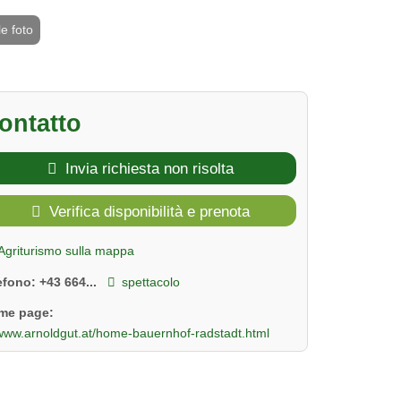
le foto
2 / 4
ontatto
Invia richiesta non risolta
Verifica disponibilità e prenota
Agriturismo sulla mappa
lefono:
+43 664...
spettacolo
me page:
www.arnoldgut.at/home-bauernhof-radstadt.html