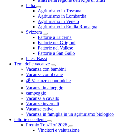
Masi nella regione dell'Alpe di Siusi
Italia
Agriturismo in Toscana
Agriturismo in Lombardia
Agriturismo in Veneto
Agriturismo in Emilia Romagna
Svizzera
Fattorie a Lucerna
Fattorie nei Grigioni
Fattorie nel Vallese
Fattorie a San Gallo
Paesi Bassi
Temi delle vacanze
Vacanza con bambini
Vacanza con il cane
💰 Vacanze economiche
Vacanza in alpeggio
campeggio
Vacanza a cavallo
Vacanze invernali
Vacanze estive
Vacanza in famiglia in un agriturismo biologico
fattorie eccellenti
Premio Top-Hof 2026
Vincitori e valutazione