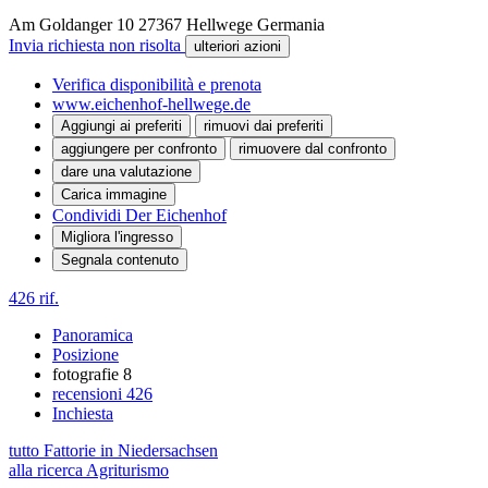
Am Goldanger 10
27367
Hellwege
Germania
Invia richiesta non risolta
ulteriori azioni
Verifica disponibilità e prenota
www.eichenhof-hellwege.de
Aggiungi ai preferiti
rimuovi dai preferiti
aggiungere per confronto
rimuovere dal confronto
dare una valutazione
Carica immagine
Condividi Der Eichenhof
Migliora l'ingresso
Segnala contenuto
426 rif.
Panoramica
Posizione
fotografie
8
recensioni
426
Inchiesta
tutto Fattorie in Niedersachsen
alla ricerca Agriturismo