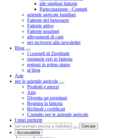
alle migliori fattorie
Partecipazione - Contatti
aziende agricole familiari
Fattorie del benessere
Fattorie attive
Fattorie gourmet
allevamenti di cani
per iscriversi alla newsletter
Blog
I consigli di Zieglinde
momenti veri in fattoria
regioni in primo piano
al blog
App
per le aziende agricole
Prodotti e prezzi
App
Diventa un premium
Registra la fattoria
Richiedi i certificati
Contatto per le aziende agricole
I miei preferiti
Cercare
Accessibilità