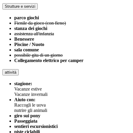
Strutture e servizi
parco giochi
Fienile da gioco (con fieno)
stanza dei giochi
assistenza all'infanzia
Benessere
Piscine / Nuoto
sala comune
possibile gita di un giorno
Collegamento elettrico per camper
attività
stagione:
Vacanze estive
Vacanze invernali
Aiuto con:
Raccogli le uova
nutrire gli animali
giro sui pony
Passeggiata
sentieri escursionistici
piste ciclabili