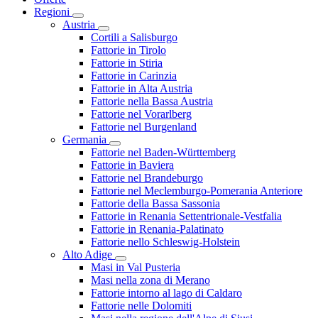
Regioni
Austria
Cortili a Salisburgo
Fattorie in Tirolo
Fattorie in Stiria
Fattorie in Carinzia
Fattorie in Alta Austria
Fattorie nella Bassa Austria
Fattorie nel Vorarlberg
Fattorie nel Burgenland
Germania
Fattorie nel Baden-Württemberg
Fattorie in Baviera
Fattorie nel Brandeburgo
Fattorie nel Meclemburgo-Pomerania Anteriore
Fattorie della Bassa Sassonia
Fattorie in Renania Settentrionale-Vestfalia
Fattorie in Renania-Palatinato
Fattorie nello Schleswig-Holstein
Alto Adige
Masi in Val Pusteria
Masi nella zona di Merano
Fattorie intorno al lago di Caldaro
Fattorie nelle Dolomiti