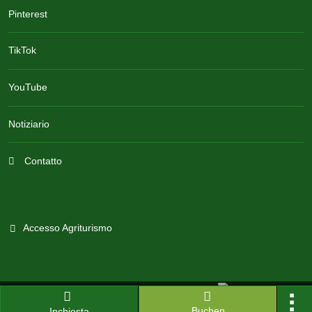
Pinterest
TikTok
YouTube
Notiziario
Contatto
Accesso Agriturismo
Software per portali di settore prodotto in Germania
Buchen
Inchiesta
Versione corrente: 14.13.0