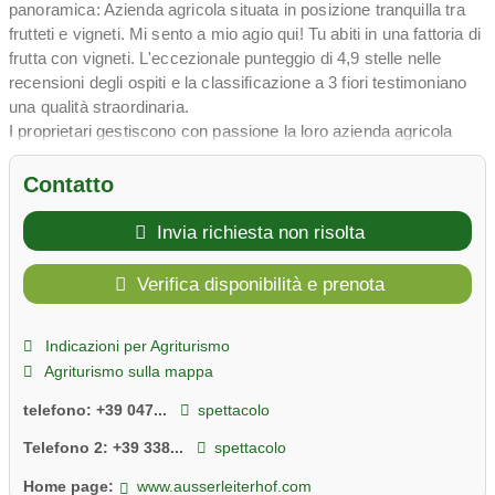
panoramica: Azienda agricola situata in posizione tranquilla tra
frutteti e vigneti. Mi sento a mio agio qui! Tu abiti in una fattoria di
frutta con vigneti. L'eccezionale punteggio di 4,9 stelle nelle
recensioni degli ospiti e la classificazione a 3 fiori testimoniano
una qualità straordinaria.
I proprietari gestiscono con passione la loro azienda agricola
produttrice di frutta e vino: appartamenti per vacanze luminosi,
confortevoli e ben attrezzati, con vista panoramica tra frutteti e
Contatto
vigneti. Mi sento a mio agio qui! I vostri bambini potranno vedere
da vicino conigli, galline e cani da fattoria. La combinazione di
Invia richiesta non risolta
frutteti e vigneti con viste panoramiche rende l'Ausserleiter Hof
un luogo speciale. Un parco giochi, il Wi-Fi e i sentieri
Verifica disponibilità e prenota
escursionistici offrono comfort.
L'Ausserleiter Hof offre alloggio per 12 persone in luminosi e
Indicazioni per Agriturismo
confortevoli appartamenti per vacanze con vista panoramica,
Agriturismo sulla mappa
parco giochi e Wi-Fi. La posizione tranquilla, immersa tra frutteti
e vigneti, garantisce un soggiorno rilassante e piacevole in
telefono:
+39 047...
spettacolo
estate, autunno e primavera.
L'Alto Adige, vicino a Merano a Schenna, offre una varietà di
Telefono 2:
+39 338...
spettacolo
esperienze: escursioni con viste panoramiche, gite a Merano.
Home page:
www.ausserleiterhof.com