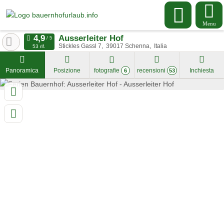
Menu
Ausserleiter Hof
Stickles Gassl 7
39017
Schenna
Italia
53 rif.
Panoramica
Posizione
fotografie
recensioni
Inchiesta
6
53