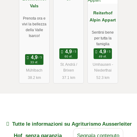
Vals
Reiterhof
Prenota ora e
Alpin Appart
vivi la bellezza
della Valle
Sentirsi bene
Isarco!
per tutta la
famiglia
60 rif.
49 rif.
33 rif.
St. Andrä /
Umhausen -
Mühlbach
Brixen
Niederthai
38.2 km
37.1 km
52.3 km
Tutte le informazioni su
Agriturismo Ausserleiter
Hof
senza garanzia
Segnala contenuto