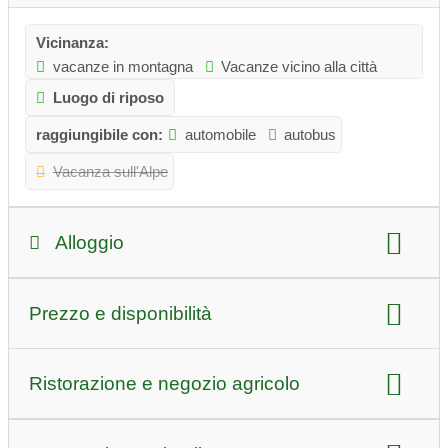
Vicinanza:
vacanze in montagna
Vacanze vicino alla città
Luogo di riposo
raggiungibile con:
automobile
autobus
Vacanza sull'Alpe
Alloggio
tipo di alloggio:
Prezzo e disponibilità
appartamento
Appartamento per vacanze
Campeggio in fattoria
cani
senza barriere
livello dei prezzi
Ristorazione e negozio agricolo
Numero di letti:
12 letti
Prezzo per notte estate:
lontano 49 euro/persona
vitto escluso
servizio panini
Colazione
Prezzo per notte invernale:
Presentazione delle stanze: