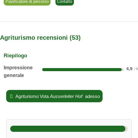
Pianificatore di percorso
Contatto
Appartamento Traube
Agriturismo recensioni
53
circa 47 m², con balcone sud-ovest, camera da letto
separata, bagno con finestra, doccia, lavabo, WC e bidet,
Riepilogo
cucina completamente attrezzata, soggiorno con divano,
angolo salotto, TV satellitare disponibile
Impressione
4,9
generale
Un caldo “Grüß Gott” dell'Alto Adige
Agriturismo Vota
Ausserleiter Hof
adesso
Non vediamo l'ora di vedervi!