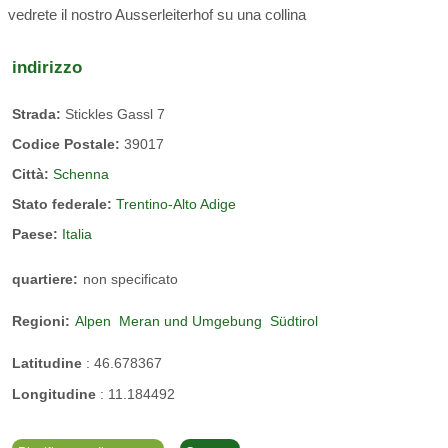
Appartamento per vacanze Pera
vedrete il nostro Ausserleiterhof su una collina
indirizzo
circa 47 m², con balcone esposto a sud, camera da letto
separata, bagno con finestra, doccia, lavabo, WC e bidet,
Strada:
Stickles Gassl 7
cucina completamente attrezzata, soggiorno con divano,
angolo salotto, TV satellitare disponibile
Codice Postale:
39017
Città:
Schenna
I nostri coniglietti
Stato federale:
Trentino-Alto Adige
Paese:
Italia
Puro relax
quartiere:
non specificato
Regioni:
Alpen
Meran und Umgebung
Südtirol
zoo con animali da compagnia
Latitudine
:
46.678367
giardino delle erbe aromatiche
Longitudine
:
11.184492
ospite: