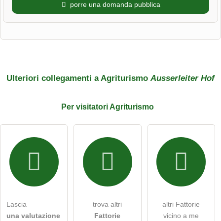
porre una domanda pubblica
Nome di battesimo
Cognome
Ulteriori collegamenti a Agriturismo
Ausserleiter Hof
Per
visitatori
Agriturismo
L'indirizzo email non verrà pubblicato)
Con la presente accetto i
termini e le condizioni
.
Ho letto la
dichiarazione sulla protezione dei dati
.
Lascia
trova altri
altri Fattorie
porre una domanda pubblica
Annulla
una valutazione
Fattorie
vicino a me