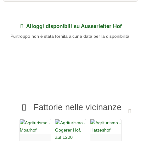
Schenna è situata in una posizione idilliaca vicino a Merano, con
un magnifico panorama montano.
Ausserleiter Hof a Schenna, vicino a Merano: frutticoltura e
viticoltura con vista panoramica.
Alloggi disponibili su Ausserleiter Hof
Purtroppo non è stata fornita alcuna data per la disponibilità.
Fattorie nelle vicinanze