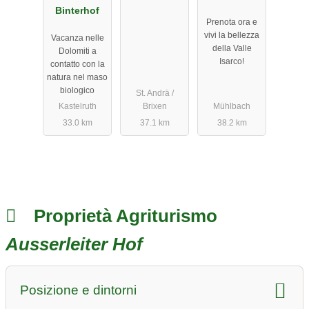
Binterhof
Prenota ora e
vivi la bellezza
Vacanza nelle
della Valle
Dolomiti a
Isarco!
contatto con la
natura nel maso
biologico
St. Andrä /
Kastelruth
Brixen
Mühlbach
33.0 km
37.1 km
38.2 km
Proprietà Agriturismo
Ausserleiter Hof
Posizione e dintorni