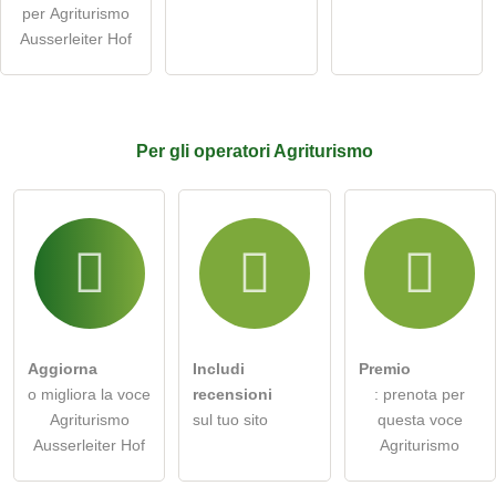
per Agriturismo
Nota:
tieni presente che le domande pubbliche sono
visibili a
Ausserleiter Hof
tutti i visitatori
.
Clicca qui per porre una
domanda individuale
alla voce
Agriturismo
.
Per
gli operatori
Agriturismo
Aggiorna
Includi
Premio
o migliora la voce
recensioni
: prenota per
Agriturismo
sul tuo sito
questa voce
Ausserleiter Hof
Agriturismo