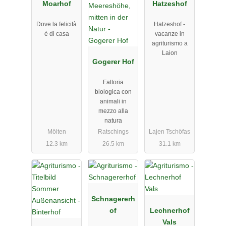
Moarhof
Hatzeshof
Dove la felicità
Hatzeshof -
è di casa
vacanze in
agriturismo a
Laion
Gogerer Hof
Fattoria
biologica con
animali in
mezzo alla
natura
Mölten
Ratschings
Lajen Tschöfas
12.3 km
26.5 km
31.1 km
Schnagererh
of
Lechnerhof
Vals