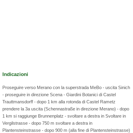
bagno con finestra, doccia, lavabo, WC e bidet, cucina
direttamente sulla pista da sci
Tour sugli sci
completamente attrezzata, soggiorno con divano, angolo
Slittino
sci di fondo
Pattinaggio sul ghiaccio
salotto, TV satellitare disponibile
guida del trattore
Guidare carrozze
trampolino
tennis da tavolo
Programma per i giovani
Le nostre galline
affitto:
Mountain bike
Bastoncini da trekking
toboga
"...Deponevo un uovo ogni giorno e qualche volta due la
visita guidata
yoga
meditazione
Indicazioni
domenica..."
Proseguire verso Merano con la superstrada MeBo - uscita Sinich
- proseguire in direzione Scena - Giardini Botanici di Castel
Trauttmansdorff - dopo 1 km alla rotonda di Castel Rametz
prendere la 3a uscita (Schennastraße in direzione Merano) - dopo
1 km si raggiunge Brunnenplatz - svoltare a destra in Svoltare in
Vergilstrasse - dopo 750 m svoltare a destra in
Plantensteinstrasse - dopo 900 m (alla fine di Plantensteinstrasse)