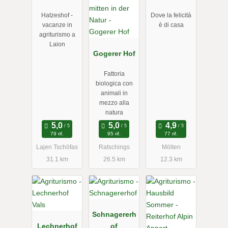
Hatzeshof -
Dove la felicità
vacanze in
è di casa
agriturismo a
Laion
Gogerer Hof
Fattoria
biologica con
animali in
mezzo alla
natura
79 rif.
95 rif.
77 rif.
Lajen Tschöfas
Ratschings
Mölten
31.1 km
26.5 km
12.3 km
Schnagererh
Lechnerhof
of