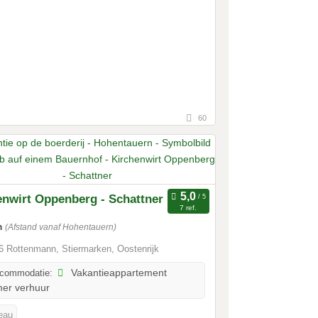
60
enwirt Oppenberg - Schattner
7 ref.
m
(Afstand vanaf Hohentauern)
 Rottenmann, Stiermarken, Oostenrijk
ccommodatie:
Vakantieappartement
er verhuur
veau