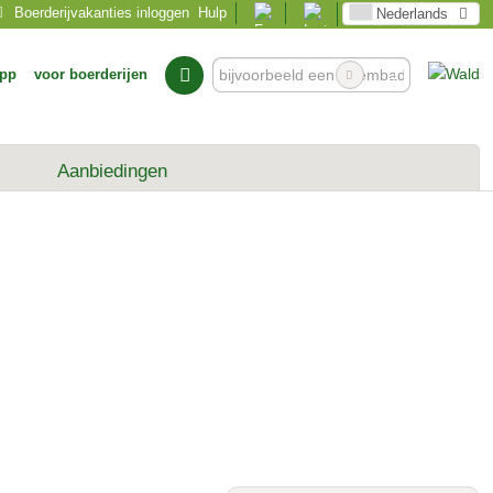
Boerderijvakanties inloggen
Hulp
Nederlands
pp
voor boerderijen
Aanbiedingen