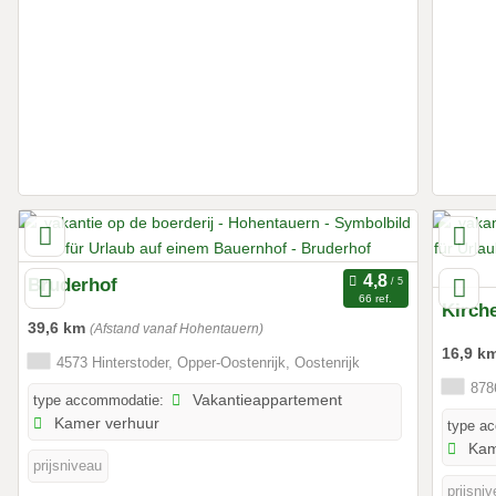
Bruderhof
66 ref.
Kirch
39,6 km
(Afstand vanaf Hohentauern)
16,9 k
4573 Hinterstoder, Opper-Oostenrijk, Oostenrijk
8786
type accommodatie:
Vakantieappartement
Kamer verhuur
type a
Kam
prijsniveau
prijsni