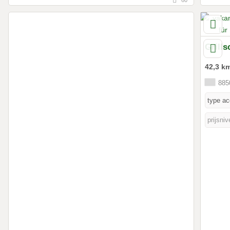
Grill
42,3 k
8850
type a
prijsni