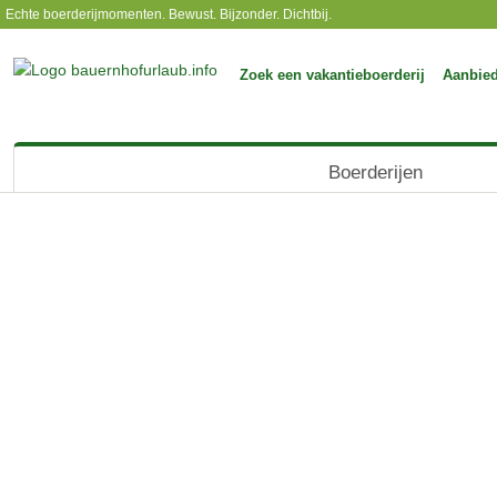
Echte boerderijmomenten. Bewust. Bijzonder. Dichtbij.
Zoek een vakantieboerderij
Aanbie
Boerderijen