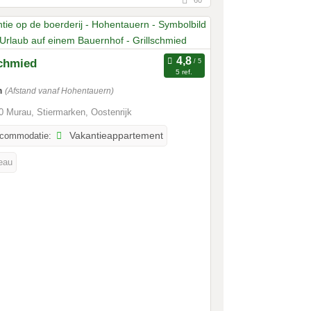
schmied
5 ref.
m
(Afstand vanaf Hohentauern)
 Murau, Stiermarken, Oostenrijk
ccommodatie:
Vakantieappartement
veau