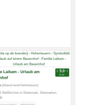
ie Laikam - Urlaub am
6 ref.
nhof
m
(Afstand vanaf Hohentauern)
 Weißkirchen in Steiermark, Stiermarken,
jk
prijsniveau