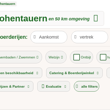
hentauern
Hohentauern
en
50
km omgeving
oerderijen:
wembaden / Zwemmen
Welzijn
Ontbijt
h
opboerderij 2026
Vakantie op de Alm
s en beschikbaarheid
Catering & Boerderijwinkel
rijzen & Partner
Evaluatie
alle filters