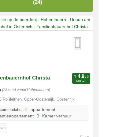
(24)
ienbauernhof Christa
148 ref.
m
(Afstand vanaf Hohentauern)
 Roßleithen, Opper-Oostenrijk, Oostenrijk
ccommodatie:
appartement
antieappartement
Kamer verhuur
veau
60