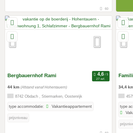
60
Bergbauernhof Rami
Famil
27 ref.
44 km
34,4 k
(Afstand vanaf Hohentauern)
8742 Obdach , Stiermarken, Oostenrijk
4575
type accommodatie:
Vakantieappartement
type a
Vak
prijsniveau
prijsni
60