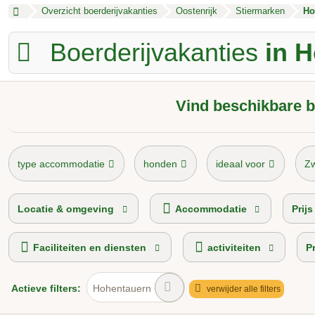
Overzicht boerderijvakanties
Oostenrijk
Stiermarken
Ho
Boerderijvakanties
in 
Vind beschikbare b
type accommodatie
honden
ideaal voor
Z
Kamperen op de boerderij
prijsniveau
T
Locatie & omgeving
Accommodatie
Prij
Faciliteiten en diensten
activiteiten
P
Actieve
filters:
Hohentauern
verwijder alle filters