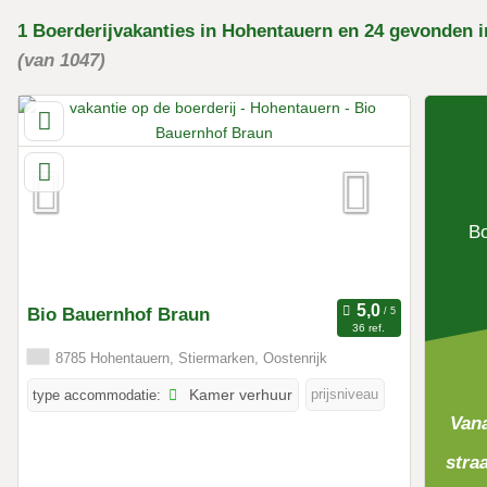
1
Boerderijvakanties
in Hohentauern
en 24
gevonden
i
(van 1047)
Bo
Bio Bauernhof Braun
36 ref.
8785 Hohentauern, Stiermarken, Oostenrijk
prijsniveau
type accommodatie:
Kamer verhuur
Vana
stra