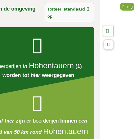
rug
n de omgeving
sorteer
standaard
op
Hohentauern
erderijen
in
(1)
worden
tot hier
weergegeven
f hier
zijn er
boerderijen
binnen
een
Hohentauern
al van 50 km rond