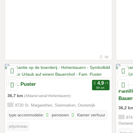
60
Fam. Puster
99 ref.
Famil
36,7 km
(Afstand vanaf Hohentauern)
Bauer
8720 St. Margarethen, Stiermarken, Oostenrijk
36,2 k
type accommodatie:
pensioen
Kamer verhuur
8741
Oostenri
prijsniveau