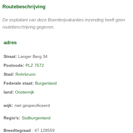
Op de boerderij, waar de dieren voldoende ruimte hebben,
Routebeschrijving
worden de dieren soortspecifiek grootgebracht met voer van
de eigen boerderij. De biggen worden geboren in de regio en
De exploitant van deze Boerderijvakanties-inzending heeft geen
op ons eigen bedrijf. De dieren worden pas geslacht als ze
routebeschrijving gegeven.
ongeveer 160 kg wegen. Door deze speciale voeding is het
vlees bijzonder mals en het spek robuust.
perenboom
adres
Straat:
Langer Berg 34
Postcode:
PLZ 7572
Thermische regio
Stad:
Rohrbrunn
Federale staat:
Burgenland
land:
Oostenrijk
wijk:
niet gespecificeerd
Regio's:
Südburgenland
Breedtegraad
:
47.128559