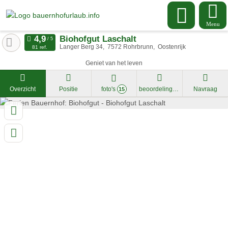
Menu
Biohofgut Laschalt
Langer Berg 34
7572
Rohrbrunn
Oostenrijk
81 ref.
Geniet van het leven
Overzicht
Positie
foto's
beoordelingen
Navraag
15