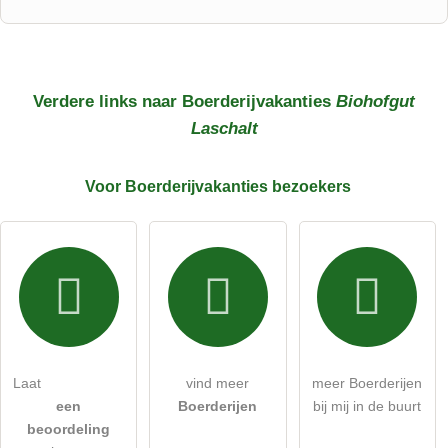
Voornaam
Achternaam
Verdere links naar Boerderijvakanties
Biohofgut
Laschalt
E-mailadres (wordt niet gepubliceerd)
Voor Boerderijvakanties
bezoekers
Ik accepteer hierbij de
algemene voorwaarden
.
Ik heb de
gegevensbeschermingsverklaring
gelezen.
stel een publieke vraag
Annuleren
Laat
vind meer
meer Boerderijen
een
Boerderijen
bij mij in de buurt
Let op:
openbare vragen zijn
voor alle bezoekers zichtbaar
.
beoordeling
Klik hier om een
​​individuele vraag
te stellen aan de