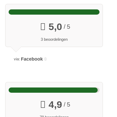
Familie Laschall
Vakantie tijden:
het hele jaar geopend
5,0
/ 5
3 beoordelingen
Facebook
via:
4,9
/ 5