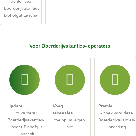
achter voor
Boerderijvakanties-invoer
.
Boerderijvakanties
Biohofgut Laschalt
Voor Boerderijvakanties-
operators
Update
Voeg
Premie
of verbeter
recensies
- boek voor deze
Boerderijvakanties-
toe op uw eigen
Boerderijvakanties-
invoer Biohofgut
site
inzending
Laschalt