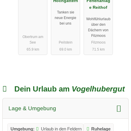
Hochgattern
Ferienanlag
e Reithof
Tanken sie
neue Energie
Wohlfühlurlaub
bei uns
über den
Dächern von
Filzmoos
Obertrum am
See
Peilstein
Filzmoos
65.9 km
69.0 km
71.5 km
Dein Urlaub am
Vogelhubergut
Lage & Umgebung
Umgebung:
Urlaub in den Feldern
Ruhelage