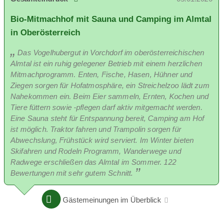
Bio-Mitmachhof mit Sauna und Camping im Almtal
in Oberösterreich
Das Vogelhubergut in Vorchdorf im oberösterreichischen
Die Familie Hoppel
Almtal ist ein ruhig gelegener Betrieb mit einem herzlichen
Mitmachprogramm. Enten, Fische, Hasen, Hühner und
Streicheleinheiten erwünscht
Ziegen sorgen für Hofatmosphäre, ein Streichelzoo lädt zum
Nahekommen ein. Beim Eier sammeln, Ernten, Kochen und
Tiere füttern sowie -pflegen darf aktiv mitgemacht werden.
Eine Sauna steht für Entspannung bereit, Camping am Hof
ist möglich. Traktor fahren und Trampolin sorgen für
Streichelzoo
Kräutergarten
Erbhof
Abwechslung, Frühstück wird serviert. Im Winter bieten
Skifahren und Rodeln Programm, Wanderwege und
Gastgeber:
Radwege erschließen das Almtal im Sommer. 122
Bewertungen mit sehr gutem Schnitt.
Gästemeinungen im Überblick