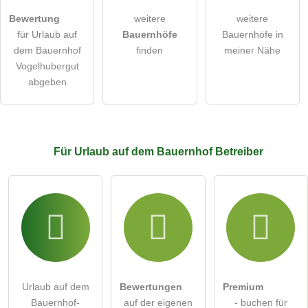
Bilder und Angaben können jederzeit geändert werden.
Bewertung
weitere
weitere
öffentliche Frage stellen
Abbrechen
für Urlaub auf
Bauernhöfe
Bauernhöfe in
dem Bauernhof
finden
meiner Nähe
Hinweis:
Bitte beachten Sie, öffentliche Fragen sind
für alle
Vogelhubergut
Besucher sichtbar
.
abgeben
Klicken Sie hier um eine
individuelle Frage
an den Urlaub
auf dem Bauernhof-Eintrag zu stellen
.
Für Urlaub auf dem Bauernhof
Betreiber
Urlaub auf dem
Bewertungen
Premium
Bauernhof-
auf der eigenen
- buchen für