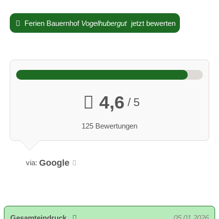
Ferien Bauernhof
Vogelhubergut
jetzt bewerten
Kater Schnurli
Wie wärs mal mit Gemütlichkeit
4,6
/ 5
125 Bewertungen
Google
via:
Gesamteindruck
05.01.2026