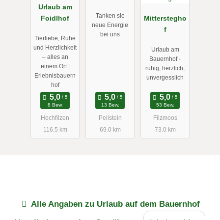
Urlaub am
Tanken sie
Foidlhof
Mitterstegho
neue Energie
f
bei uns
Tierliebe, Ruhe
und Herzlichkeit
Urlaub am
– alles an
Bauernhof -
einem Ort |
ruhig, herzlich,
Erlebnisbauern
unvergesslich
hof
8 Bew.
13 Bew.
53 Bew.
Hochfilzen
Peilstein
Filzmoos
116.5 km
69.0 km
73.0 km
Alle Angaben zu
Urlaub auf dem Bauernhof