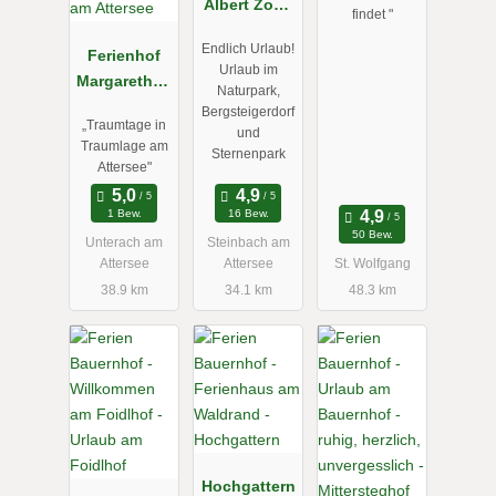
Albert Zopf/
findet "
Feichtingerh
Endlich Urlaub!
Ferienhof
of
Urlaub im
Margarethen
Naturpark,
gut am
Bergsteigerdorf
„Traumtage in
Attersee
und
Traumlage am
Sternenpark
Attersee"
1 Bew.
16 Bew.
50 Bew.
Unterach am
Steinbach am
Attersee
Attersee
St. Wolfgang
38.9 km
34.1 km
48.3 km
Hochgattern