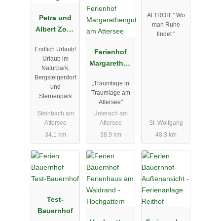
ALTROIT " Wo
Petra und
man Ruhe
Albert Zopf/
findet "
Feichtingerh
Endlich Urlaub!
of
Ferienhof
Urlaub im
Margarethen
Naturpark,
gut am
Bergsteigerdorf
„Traumtage in
Attersee
und
Traumlage am
Sternenpark
Attersee"
Steinbach am
Unterach am
Attersee
Attersee
St. Wolfgang
34.1 km
38.9 km
48.3 km
Test-
Bauernhof