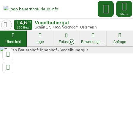
Menu
Vogelhubergut
Schart 17
4655
Vorchdorf
Österreich
126 Bew.
Übersicht
Lage
Fotos
Bewertungen
Anfrage
12