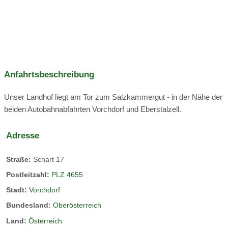
Tischtennis
Verleih:
Fahrräder
Ausflugsziele:
Huhn Gudrun mit ihren Freundinnen
Anfahrtsbeschreibung
täglich frische Hühnereier
Unser Landhof liegt am Tor zum Salzkammergut - in der Nähe der
beiden Autobahnabfahrten Vorchdorf und Eberstalzell.
Adresse
Dreibettzimmer
Straße:
Schart 17
Postleitzahl:
PLZ 4655
Stadt:
Vorchdorf
Bundesland:
Oberösterreich
Land:
Österreich