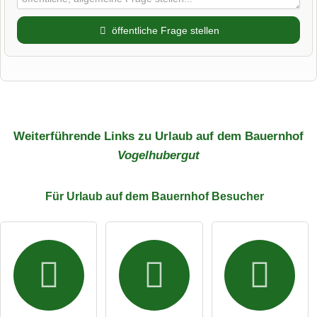
öffentliche Frage stellen
Vorname
Name
Weiterführende Links zu Urlaub auf dem Bauernhof
Vogelhubergut
E-Mail-Adresse (wird nicht veröffentlicht)
Für Urlaub auf dem Bauernhof
Besucher
Hiermit akzeptiere ich die
AGB
.
Die
Datenschutzerklärung
habe ich zur Kenntnis genommen.