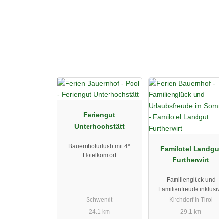
Feriengut
Unterhochstätt
Bauernhofurluab mit 4*
Familotel Landgu
Hotelkomfort
Furtherwirt
Familienglück und
Familienfreude inklusi
Schwendt
Kirchdorf in Tirol
24.1 km
29.1 km