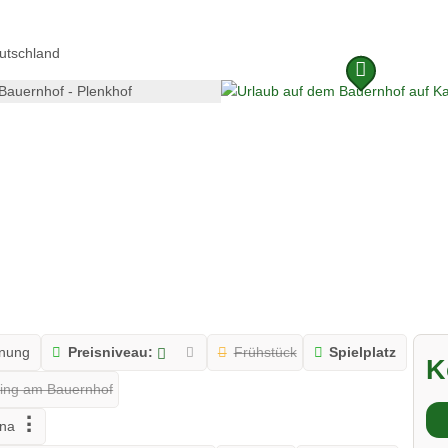
utschland
nung
Preisniveau:
Frühstück
Spielplatz
K
ng am Bauernhof
na