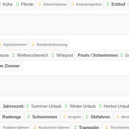
Kühe
Pferde
Streichelzoo
Kräutergarten
Erbhof
Spielzimmer
Kinderbetreuung
auna
Wellnessbereich
Whirpool
Pools / Schwimmen:
S
am Zimmer
Jahreszeit:
Sommer-Urlaub
Winter-Urlaub
Herbst-Urlau
Radwege
Schwimmen
Angeln
Skifahren
dire
Traktor fahren
Kutschen fahren
Trampolin
Tischtenn