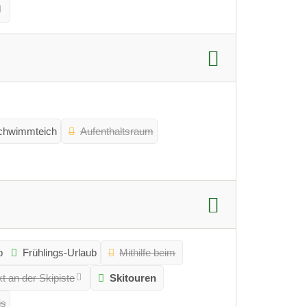
chwimmteich
Aufenthaltsraum
b
Frühlings-Urlaub
Mithilfe beim
kt an der Skipiste
Skitouren
is