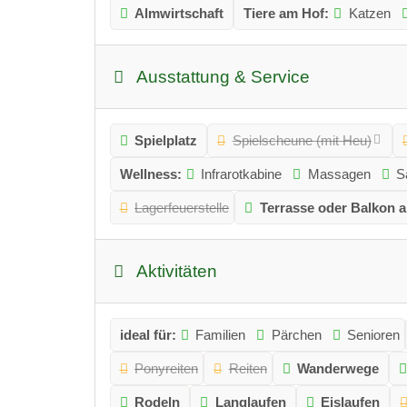
Almwirtschaft
Tiere am Hof:
Katzen
Ausstattung & Service
Spielplatz
Spielscheune (mit Heu)
Wellness:
Infrarotkabine
Massagen
S
Lagerfeuerstelle
Terrasse oder Balkon 
Aktivitäten
ideal für:
Familien
Pärchen
Senioren
Ponyreiten
Reiten
Wanderwege
Rodeln
Langlaufen
Eislaufen