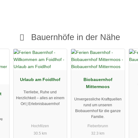
Bauernhöfe in der Nähe
Urlaub am Foidlhof
Biobauernhof
Mittermoos
Tierliebe, Ruhe und
t
Herzlichkeit – alles an einem
Unvergessliche Kraftquellen
Ort | Erlebnisbauernhof
rund um unseren
Biobauernhof für die ganze
Familie.
ve
Hochfilzen
Fieberbrunn
30.5 km
32.3 km