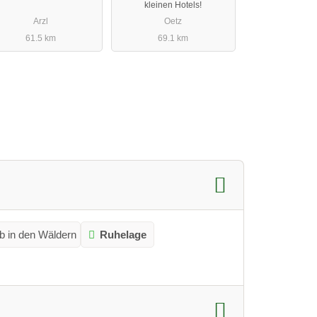
kleinen Hotels!
Arzl
Oetz
61.5 km
69.1 km
b in den Wäldern
Ruhelage