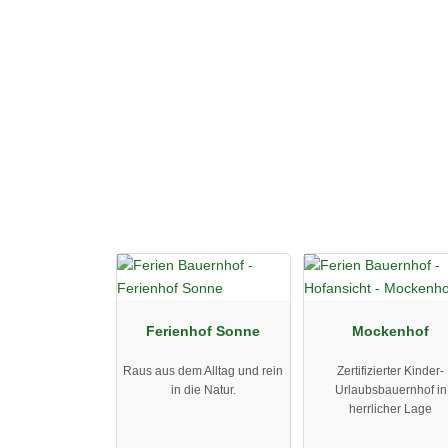
im Sommer, Skifahren im Winter. Immenstadt ist b
Landhaus Mohr in Immenstadt, Oberallgäu - Landhof m
Ferienhof Sonne
Mockenhof
Raus aus dem Alltag und rein
Zertifizierter Kinder-
in die Natur.
Urlaubsbauernhof in
herrlicher Lage