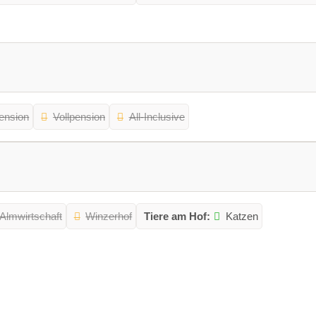
ension
Vollpension
All-Inclusive
Almwirtschaft
Winzerhof
Tiere am Hof:
Katzen