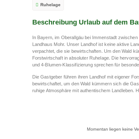
Ruhelage
Beschreibung Urlaub auf dem Ba
In Bayern, im Oberallgäu bei Immenstadt zwischen 
Landhaus Mohr. Unser Landhof ist keine aktive Lan
verpachtet, die sie bewirtschaften. Um den Wald k
Forstwirtschaft in absoluter Ruhelage. Die hervor
und 4-Blumen-Klassifizierung sprechen für besonder
Die Gastgeber führen ihren Landhof mit eigener For
bewirtschaftet, um den Wald kümmern sich die Gastg
ruhige Atmosphäre mit authentischem Landleben. Ho
Spaß, während Wanderwege zu Erkundungen einla
Das Landhaus Mohr bietet Platz für 18 Gäste mit Fr
Ruhelage zwischen Bergen, Feldern, Hügeln, See und
Jahreszeiten.
Momentan liegen keine Ver
Das Oberallgäu rund um Immenstadt bietet ganzjä