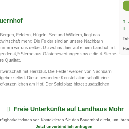
uernhof
Bergen, Feldern, Hügeln, See und Wäldern, liegt das
Te
dwirtschaft mehr: Die Felder sind an unsere Nachbarn
ümmern wir uns selber. Du wohnst hier auf einem Landhof mit
Ho
ragenden 4,9 Sterne aus Gästebewertungen sowie die 4-Sterne-
e Qualität.
stwirtschaft mit Herzblut. Die Felder werden von Nachbarn
eber selbst. Diese besondere Konstellation schafft eine
fkatzen leben am Hof. Der Spielplatz bietet zusätzlichen
den.
ühstück oder Selbstversorger-Möglichkeit mit Spielplatz. Die
 Wäldern garantiert vielseitige Erholung, ganzjährig zu allen
Freie Unterkünfte auf Landhaus Mohr
fügbarkeitsdaten vor. Kontaktieren Sie den Bauernhof direkt, um Ihre
hrig Erlebnisse: Wanderungen zum Großen Alpsee, Bergtouren
Jetzt unverbindlich anfragen
.