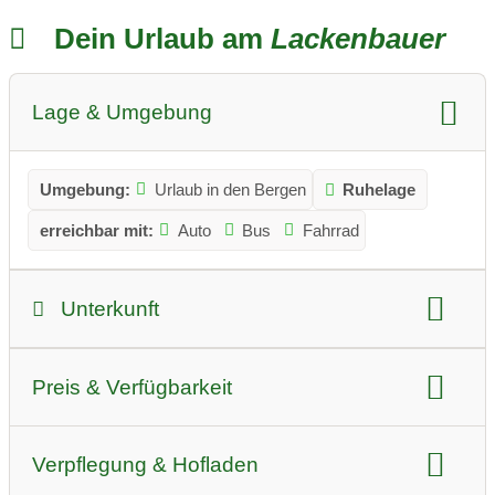
Dein Urlaub am
Lackenbauer
Lage & Umgebung
Umgebung:
Urlaub in den Bergen
Ruhelage
erreichbar mit:
Auto
Bus
Fahrrad
Unterkunft
Art der Unterkunft:
Pension
Zimmervermietung
Preis & Verfügbarkeit
Hunde:
nur auf Anfrage
Preisniveau:
Bettenanzahl:
10 Betten
Verpflegung & Hofladen
Preis pro Nacht Sommer:
ab 48 Euro/Person