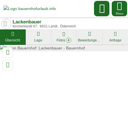
Menu
Lackenbauer
Kirchenlandl 67
8931
Landl
Österreich
Übersicht
Lage
Fotos
Bewertungen
Anfrage
8