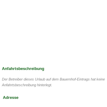
Ausflugsziele:
Nationalpark Gesäuse
Weidendom, Berg, Fels, Wasser
Benediktinerstift Admont
Anfahrtsbeschreibung
weltgrößte Klosterbibliothek, Museenlandschaft, Stiftskirche,
Der Betreiber dieses Urlaub auf dem Bauernhof-Eintrags hat keine
Kräutergarten
Anfahrtsbeschreibung hinterlegt.
Adresse