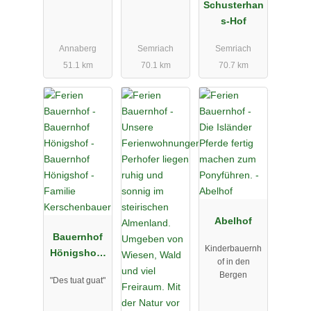
Schusterhan
s-Hof
Annaberg
Semriach
Semriach
51.1 km
70.1 km
70.7 km
Abelhof
Bauernhof
Kinderbauernh
Hönigshof -
of in den
Familie
Bergen
"Des tuat guat"
Kerschenba
uer