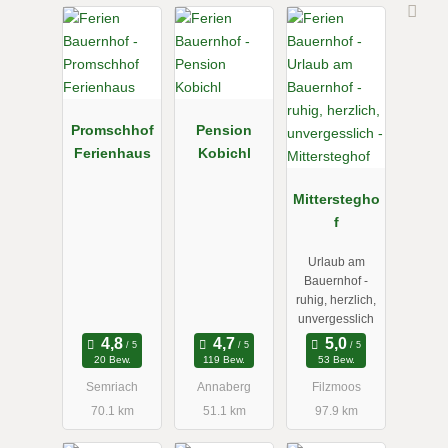
Promschhof
Pension
Ferienhaus
Kobichl
Mitterstegho
f
Urlaub am
Bauernhof -
ruhig, herzlich,
unvergesslich
20 Bew.
119 Bew.
53 Bew.
Semriach
Annaberg
Filzmoos
70.1 km
51.1 km
97.9 km