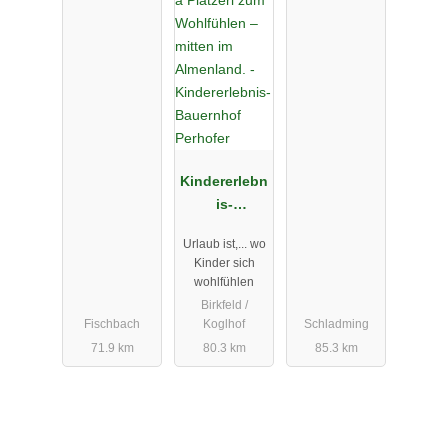
Kindererlebn
is-
Bauernhof
Urlaub ist,... wo
Perhofer
Kinder sich
wohlfühlen
Birkfeld /
Fischbach
Koglhof
Schladming
71.9 km
80.3 km
85.3 km