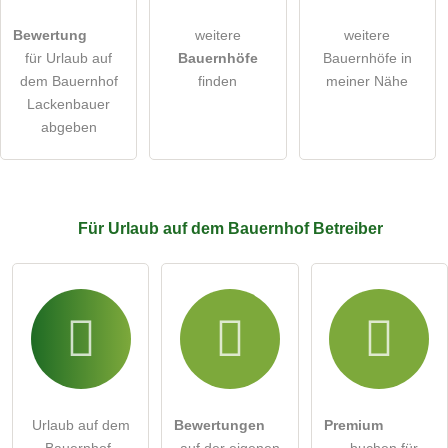
Bilder und Angaben können jederzeit geändert werden.
Bewertung
weitere
weitere
öffentliche Frage stellen
Abbrechen
für Urlaub auf
Bauernhöfe
Bauernhöfe in
dem Bauernhof
finden
meiner Nähe
Hinweis:
Bitte beachten Sie, öffentliche Fragen sind
für alle
Lackenbauer
Besucher sichtbar
.
abgeben
Klicken Sie hier um eine
individuelle Frage
an den Urlaub
auf dem Bauernhof-Eintrag zu stellen
.
Für Urlaub auf dem Bauernhof
Betreiber
Urlaub auf dem
Bewertungen
Premium