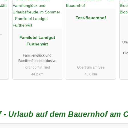
Test-Bauernhof
4*
Familotel Landgut
Unv
Furtherwirt
Bi
Familienglück und
Familienfreude inklusive
Kirchdorf in Tirol
Obertrum am See
44.2 km
46.0 km
f - Urlaub auf dem Bauernhof am 