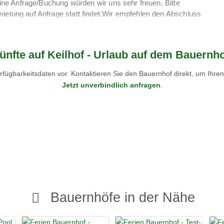
 eine Anfrage/Buchung würden wir uns sehr freuen. Bitte
mietung auf Anfrage statt findet.Wir empfehlen den Abschluss
 stornierter Termin nicht neu belegt werden können, eine
ei Neubelegung fällt eine Bearbeitungsgebühr von 10% der
ünfte auf Keilhof - Urlaub auf dem Bauern
mmen in Ihrem Urlaubsparadies! Am Nordufer des Chiemsees
fügbarkeitsdaten vor. Kontaktieren Sie den Bauernhof direkt, um Ihre
tkur- bzw. Erholungsorte verschiedenste Möglichkeiten für
Jetzt unverbindlich anfragen
.
schutzgebiete, sowie das Bergpanorama der Chiemgauer Alpen
s Kloster Seeon und dem wohl größten Segelhafen am
sante Themenrad- und Wanderwege, auch auf den Spuren der
g. Jährliche Veranstaltungshighlights, wie das große
Römermuseum Bedaium oder auch die besinnlichen
b, egal zu welcher Jahreszeit zu einem unvergesslichen
Bauernhöfe in der Nähe