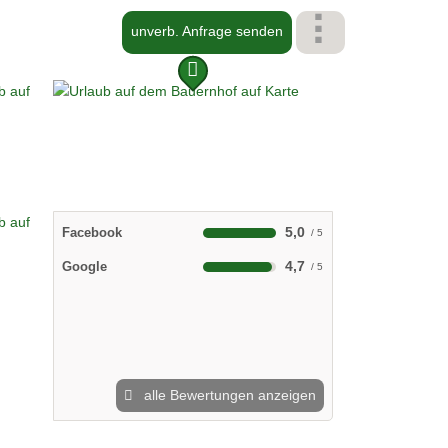
emsee
unverb. Anfrage senden
5,0
Facebook
4,7
Google
alle Bewertungen anzeigen