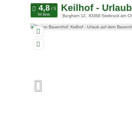
Keilhof - Urla
94 Bew.
Burgham 12
83358
Seebruck am C