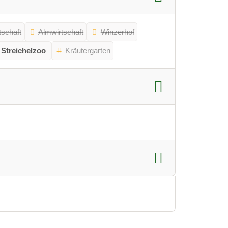
tschaft
Almwirtschaft
Winzerhof
Streichelzoo
Kräutergarten