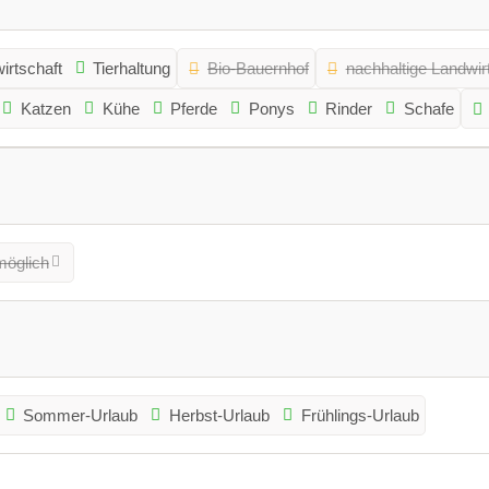
irtschaft
Tierhaltung
Bio-Bauernhof
nachhaltige Landwir
Katzen
Kühe
Pferde
Ponys
Rinder
Schafe
möglich
Sommer-Urlaub
Herbst-Urlaub
Frühlings-Urlaub