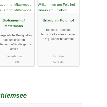
Biobauernhof
Urlaub am Foidlhof
Mittermoos
Tierliebe, Ruhe und
Herzlichkeit – alles an einem
ergessliche Kraftquellen
Ort | Erlebnisbauernhof
rund um unseren
obauernhof für die ganze
Familie.
Fieberbrunn
Hochfilzen
51.5 km
52.3 km
Chiemsee