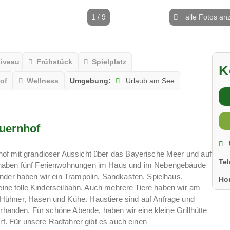
1 / 9
alle Fotos an
niveau
Frühstück
Spielplatz
K
of
Wellness
Umgebung:
Urlaub am See
uernhof
of mit grandioser Aussicht über das Bayerische Meer und auf
Te
 haben fünf Ferienwohnungen im Haus und im Nebengebäude
nder haben wir ein Trampolin, Sandkasten, Spielhaus,
Ho
 eine tolle Kinderseilbahn. Auch mehrere Tiere haben wir am
Hühner, Hasen und Kühe. Haustiere sind auf Anfrage und
orhanden. Für schöne Abende, haben wir eine kleine Grillhütte
arf. Für unsere Radfahrer gibt es auch einen