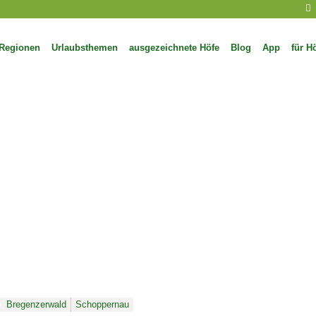
Regionen
Urlaubsthemen
ausgezeichnete Höfe
Blog
App
für H
Bregenzerwald
Schoppernau