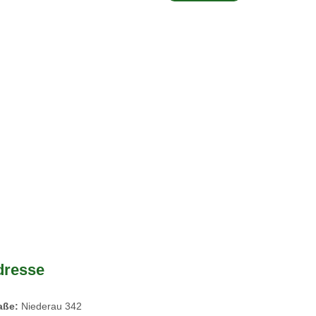
dresse
raße:
Niederau 342