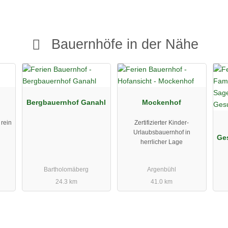
Bauernhöfe in der Nähe
Bergbauernhof Ganahl
Mockenhof
rein
Zertifizierter Kinder-
Urlaubsbauernhof in
Ge
herrlicher Lage
Bartholomäberg
Argenbühl
24.3 km
41.0 km