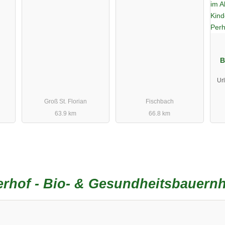
B
Url
Groß St. Florian
Fischbach
63.9 km
66.8 km
rhof - Bio- & Gesundheitsbauern