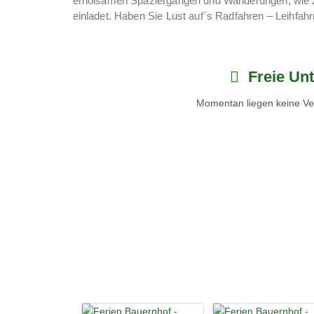
erholsamen Spaziergängen und Wanderungen, wie 
einladet. Haben Sie Lust auf´s Radfahren – Leihfahrr
Gartenanlage lädt Sie zum Entspannen und Verweilen
Ruhezonen, Gartenlaube mit Grillplatz…
Freie Unt
Momentan liegen keine Ver