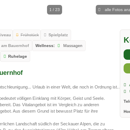
1 / 23
alle Fotos an
niveau
Frühstück
Spielplatz
K
 am Bauernhof
Wellness:
Massagen
Ruhelage
uernhof
schleunigung... Urlaub in einer Welt, die noch in Ordnung ist..
deutet völligen Einklang mit Körper, Geist und Seele.
Te
reit. Das Vitalangebot ist im Vergleich zu anderen
ebot. Aus diesem Grund ist bewusst Platz für ihre
Ho
rrlichen Landschaft südlich der Seckauer Alpen, die zu