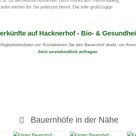
z.B. zu den Aussichtstürmen (42m Höhe) am Tremmelberg
äder stehen für Sie jederzeit bereit. Die tolle großzügige
 ein. Hier finden Sie eine Teichanlage, mit Sonnenplatzln und
erkünfte auf Hacknerhof - Bio- & Gesundhe
fügbarkeitsdaten vor. Kontaktieren Sie den Bauernhof direkt, um Ihre
Jetzt unverbindlich anfragen
.
Bauernhöfe in der Nähe