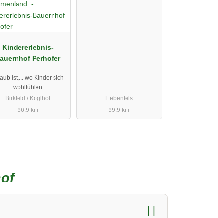
Kindererlebnis-
auernhof Perhofer
aub ist,... wo Kinder sich
wohlfühlen
Birkfeld / Koglhof
Liebenfels
66.9 km
69.9 km
hof