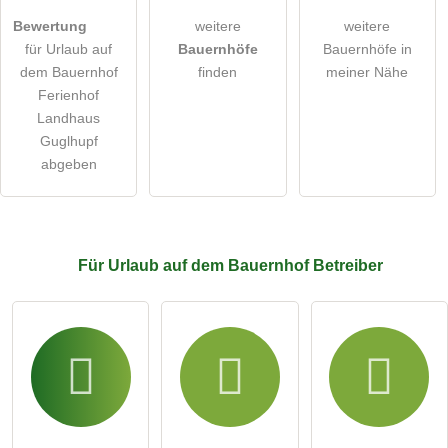
Bilder und Angaben können jederzeit geändert werden.
Bewertung
weitere
weitere
öffentliche Frage stellen
Abbrechen
für Urlaub auf
Bauernhöfe
Bauernhöfe in
dem Bauernhof
finden
meiner Nähe
Hinweis:
Bitte beachten Sie, öffentliche Fragen sind
für alle
Ferienhof
Besucher sichtbar
.
Landhaus
Klicken Sie hier um eine
individuelle Frage
an den Urlaub
Guglhupf
auf dem Bauernhof-Eintrag zu stellen
.
abgeben
Für Urlaub auf dem Bauernhof
Betreiber