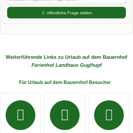
öffentliche Frage stellen
Vorname
Name
Weiterführende Links zu Urlaub auf dem Bauernhof
Ferienhof Landhaus Guglhupf
E-Mail-Adresse (wird nicht veröffentlicht)
Für Urlaub auf dem Bauernhof
Besucher
Hiermit akzeptiere ich die
AGB
.
Die
Datenschutzerklärung
habe ich zur Kenntnis genommen.