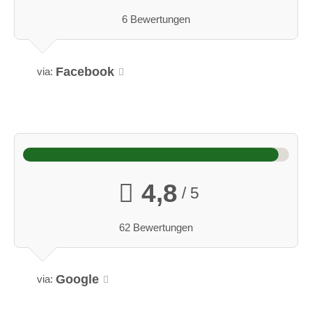
6 Bewertungen
Facebook
via:
4,8
/ 5
Ferienhaus für Gruppen
62 Bewertungen
Das Ferienhaus wird hier komplett angeboten:
Bestehend aus 4 separaten Ferienwohnungen im ersten
Stock Alle Wohnungen sind komplett eingerichtet und
Google
via:
verfügen über eine großen Balkon im 1.Stock.
Die Küchen der Ferienwohnungen im 1. Stock sind