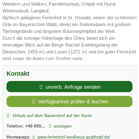
Wandern und Walken, Familienurlaub, Urlaub mit Hund,
Winterurlaub, Langlauf.
Idyllisch gelegener Ferienhof in St. Oswald, einem der schönsten
Orte im Bayerischen Wald, direkt am Nationalpark mit großem
Tierfreigelände und längstem Baumwipfelpfad der Welt.
Durch die sonnige Höhenlage des Ortes bietet sich ein
einmaliger Blick auf die Berge Rachel (Lieblingsberg der
Deutschen, 1453 m) und Lusen (1371 m) und bei guter Fernsicht
sind sogar die Alpen zum Greifen nahe.
Sehr ruhige Lage, dennoch zentral. Sie können bequem
Kontakt
Speiselokale, Kurpark, Badesee, Rotwildgehege,
Waldgeschichtliches Museum, Wanderwege und Loipeneinstiege
unverb. Anfrage senden
zu Fuß erreichen. Wir bieten geräumige Ferienwohnungen auf
unserem Ferienhof sowie 1 Ferienhaus komplett zu mieten -
Verfügbarkeit prüfen & buchen
Urlaub mit Hund – Ihre Haustiere sind bei uns herzlich
willkommen!
Urlaub auf dem Bauernhof auf der Karte
Telefon:
+49 855...
anzeigen
Homepage:
www.ferienhof-landhaus-guglhupf.de/