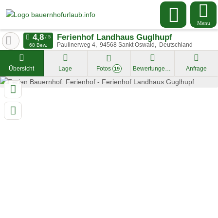
Menu
Ferienhof Landhaus Guglhupf
Paulinerweg 4
94568
Sankt Oswald
Deutschland
68 Bew.
Übersicht
Lage
Fotos
Bewertungen
Anfrage
19