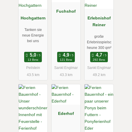
Fuchshof
Hochgattern
Erlebnishof
Reiner
Tanken sie
neue Energie
große
bei uns
Erlebnisspielsc
heune 300 qm²
13 Bew.
121 Bew.
292 Bew.
Peilstein
Sankt Englmar
Sankt Englmar
43.5 km
43.3 km
49.2 km
Ederhof