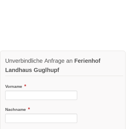
ausgestattet mit Küchlschrank, 4 Platten-Herd, Backofen,
Waserkocher, Kaffeemaschine. Frühstücks- Ess-
Kochgeschirr, sowie Besteck.
Urlaubszeiten:
ganzjährig geöffnet
Videos
Unverbindliche Anfrage an
Ferienhof
Landhaus Guglhupf
Vorname
Nachname