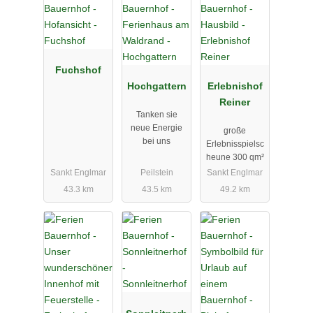
Fuchshof
Hochgattern
Erlebnishof
Reiner
Tanken sie
neue Energie
große
bei uns
Erlebnisspielsc
heune 300 qm²
Sankt Englmar
Peilstein
Sankt Englmar
43.3 km
43.5 km
49.2 km