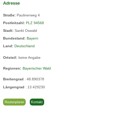
Adresse
Straße:
Paulinerweg 4
Postleitzahl:
PLZ 94568
Stadt:
Sankt Oswald
Ferienwohnungen für 1 bis 3 Personen
Bundesland:
Bayern
Land:
Deutschland
Schöne, geräumige Wohnungen für 2-3 Personen, 55 qm, 1
Schlafzimmer, 1 großer, sehr gemütlicher Wohnraum mit
Ortsteil:
keine Angabe
großer Küchenzeile, Essecke, Fernsehcouch, Dusche/WC,
großer Balkon im 1. Stock. Möglich mit Schlafcouch 2
Regionen:
Bayerischer Wald
Erwachsene + 1 Kind.
Breitengrad
:
48.890378
Längengrad
:
13.429230
Routenplaner
Kontakt