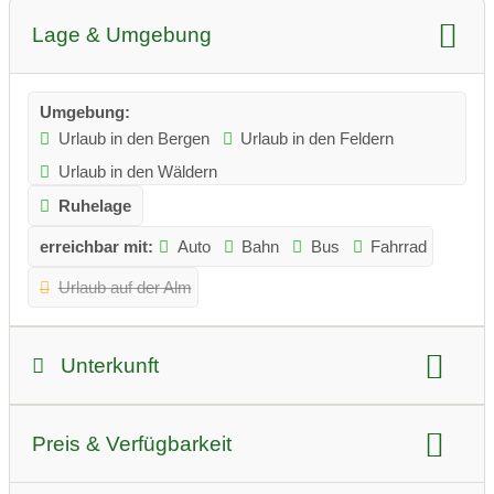
Lage & Umgebung
Umgebung:
Urlaub in den Bergen
Urlaub in den Feldern
Urlaub in den Wäldern
Ruhelage
erreichbar mit:
Auto
Bahn
Bus
Fahrrad
Urlaub auf der Alm
Unterkunft
Art der Unterkunft:
Preis & Verfügbarkeit
Appartement
Ferienwohnung
Ferienhaus
Camping am Bauernhof
Hunde:
erlaubt