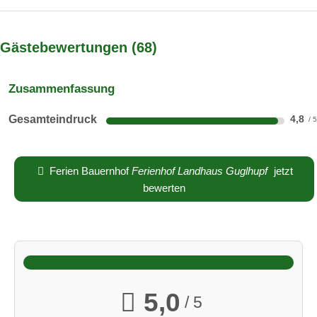
Gästebewertungen
68
Zusammenfassung
Gesamteindruck
4,8
Ferienwohnungen für 1 bis 2 Person
Ferien Bauernhof
Ferienhof Landhaus Guglhupf
jetzt
bewerten
Schönes Appartement für 1-2 Personen, 38 qm, 1 gemütlich
kombinierter Wohn-/Schlafraum, mit Doppelbett,
Fernsehcouch, Essecke, Diele mit großer Küchenzeile,
Dusche/WC, großer Balkon im 1. Stock
5,0
/ 5