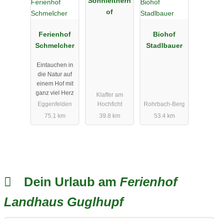
Sonnleitnerh
of
Ferienhof
Biohof
Schmelcher
Stadlbauer
Eintauchen in
die Natur auf
einem Hof mit
ganz viel Herz
Klaffer am
Eggenfelden
Hochficht
Rohrbach-Berg
75.1 km
39.8 km
53.4 km
Dein Urlaub am
Ferienhof
Landhaus Guglhupf