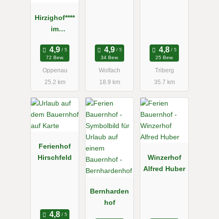
Hirzighof****
im
Schwarzwal
d
72 Bew.
34 Bew.
25 Bew.
Oppenau
Wolfach
Triberg
25.2 km
18.9 km
35.7 km
Ferienhof
Hirschfeld
Winzerhof
Alfred Huber
Bernharden
hof