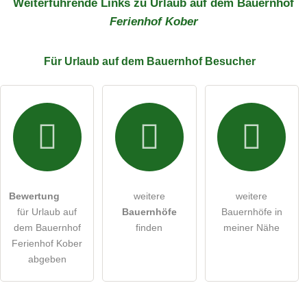
Weiterführende Links zu Urlaub auf dem Bauernhof
Ferienhof Kober
E-Mail-Adresse (wird nicht veröffentlicht)
Für Urlaub auf dem Bauernhof
Besucher
Hiermit akzeptiere ich die
AGB
.
Die
Datenschutzerklärung
habe ich zur Kenntnis genommen.
Bilder und Angaben können jederzeit geändert werden.
Bewertung
weitere
weitere
öffentliche Frage stellen
Abbrechen
für Urlaub auf
Bauernhöfe
Bauernhöfe in
dem Bauernhof
finden
meiner Nähe
Hinweis:
Bitte beachten Sie, öffentliche Fragen sind
für alle
Ferienhof Kober
Besucher sichtbar
.
abgeben
Klicken Sie hier um eine
individuelle Frage
an den Urlaub
auf dem Bauernhof-Eintrag zu stellen
.