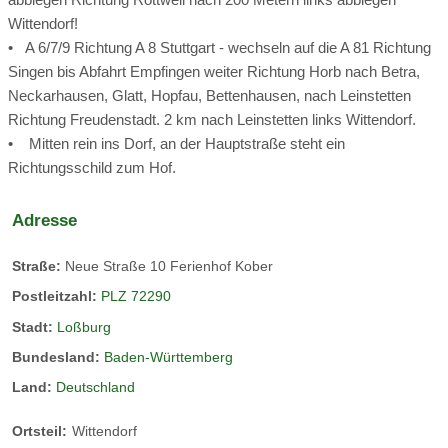
Schöne gemütliche 4 Sternedachwohnung mit allem, was
Wittendorf!
man zum Wohlfühlen braucht. Herrliche Aussicht Richtung
• A 6/7/9 Richtung A 8 Stuttgart - wechseln auf die A 81 Richtung
Süden
Singen bis Abfahrt Empfingen weiter Richtung Horb nach Betra,
Neckarhausen, Glatt, Hopfau, Bettenhausen, nach Leinstetten
Richtung Freudenstadt. 2 km nach Leinstetten links Wittendorf.
• Mitten rein ins Dorf, an der Hauptstraße steht ein
Richtungsschild zum Hof.
Adresse
Straße:
Neue Straße 10 Ferienhof Kober
Hühner
Postleitzahl:
PLZ 72290
Stadt:
Loßburg
5 Hühner sind am Ferienhof undn die Kinder dürfen morgens
Bundesland:
Baden-Württemberg
die Eier aus dem Nest fürs Frühstück holen
Land:
Deutschland
Ortsteil:
Wittendorf
Wasseramsel