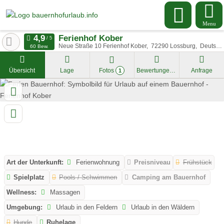
Menu
Ferienhof Kober
Neue Straße 10 Ferienhof Kober
72290
Lossburg
Deutschland
60 Bew.
Übersicht
Lage
Fotos
Bewertungen
Anfrage
1
Art der Unterkunft:
Ferienwohnung
Preisniveau
Frühstück
Spielplatz
Pools / Schwimmen
Camping am Bauernhof
Wellness:
Massagen
Umgebung:
Urlaub in den Feldern
Urlaub in den Wäldern
Hunde
Ruhelage