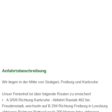
man zum Wohlfühlen braucht. Herrliche Aussicht
Traktor fahren
Tischtennis
Hühner
Anfahrtsbeschreibung
7000 Hühner leben bei uns Eier zum Teil in Freilandhaltung
Wir liegen in der Mitte von Stuttgart, Freiburg und Karlsruhe
der Rest in Bodenhaltung mit überdachtem Auslauf
Unser Ferienhof ist über folgende Routen zu erreichen!
Dompfaff
• A 3/5/6 Richtung Karlsruhe - Abfahrt Rastatt 462 bis
Freudenstadt, wechseln auf B 294 Richtung Freiburg in Lossburg
abbiegen Richtung Rottweil nach 200 Metern links abbiegen