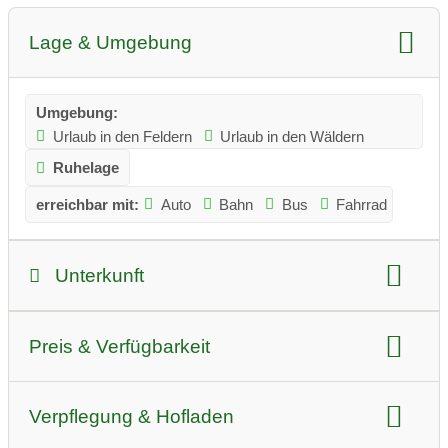
Lage & Umgebung
Umgebung:
Urlaub in den Feldern
Urlaub in den Wäldern
Ruhelage
erreichbar mit:
Auto
Bahn
Bus
Fahrrad
Unterkunft
Art der Unterkunft:
Ferienwohnung
Hunde
Preis & Verfügbarkeit
barrierefrei
Bettenanzahl:
16 Betten
Preis pro Nacht Sommer:
für Preise bitte Anfrage stellen
Verpflegung & Hofladen
Vorstellung der Zimmer: