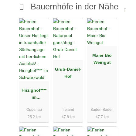
Bauernhöfe in der Nähe
Maier Bio
Weingut
Grub-Daniel-
Hof
Hirzighof****
im
Schwarzwal
Oppenau
freiamt
Baden-Baden
d
25.2 km
47.8 km
47.7 km