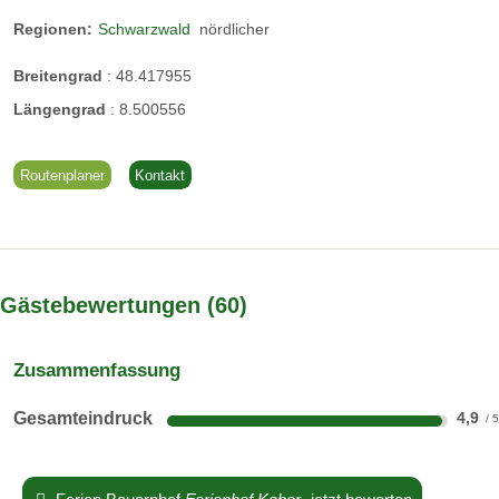
Regionen:
Schwarzwald
nördlicher
Neu gestaltete Ferienwohnung mit 2 getrennten
Breitengrad
:
48.417955
Schlafräumen, Wohnzimmer mit Küchenzeile einem Balkon
mit Blick zum Garten und Whirlpool im Badezimmer.
Längengrad
:
8.500556
Routenplaner
Kontakt
Gästebewertungen
60
Gänse
Zusammenfassung
200 Gänse sind von Mai bis Oktober auf den Weiden
Gesamteindruck
4,9
Enten