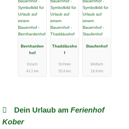
Bernharden
Thaddäusho
Staufenhof
hof
f
Elzach
St.Peter
Wolfach
43.2 km
55.8 km
18.9 km
Dein Urlaub am
Ferienhof
Kober