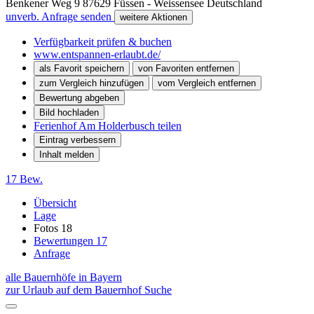
Benkener Weg 9
87629
Füssen - Weissensee
Deutschland
unverb. Anfrage senden
weitere Aktionen
Verfügbarkeit prüfen & buchen
www.entspannen-erlaubt.de/
als Favorit speichern
von Favoriten entfernen
zum Vergleich hinzufügen
vom Vergleich entfernen
Bewertung abgeben
Bild hochladen
Ferienhof Am Holderbusch teilen
Eintrag verbessern
Inhalt melden
17 Bew.
Übersicht
Lage
Fotos
18
Bewertungen
17
Anfrage
alle Bauernhöfe in Bayern
zur Urlaub auf dem Bauernhof Suche