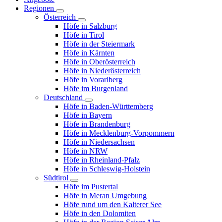
Regionen
Österreich
Höfe in Salzburg
Höfe in Tirol
Höfe in der Steiermark
Höfe in Kärnten
Höfe in Oberösterreich
Höfe in Niederösterreich
Höfe in Vorarlberg
Höfe im Burgenland
Deutschland
Höfe in Baden-Württemberg
Höfe in Bayern
Höfe in Brandenburg
Höfe in Mecklenburg-Vorpommern
Höfe in Niedersachsen
Höfe in NRW
Höfe in Rheinland-Pfalz
Höfe in Schleswig-Holstein
Südtirol
Höfe im Pustertal
Höfe in Meran Umgebung
Höfe rund um den Kalterer See
Höfe in den Dolomiten