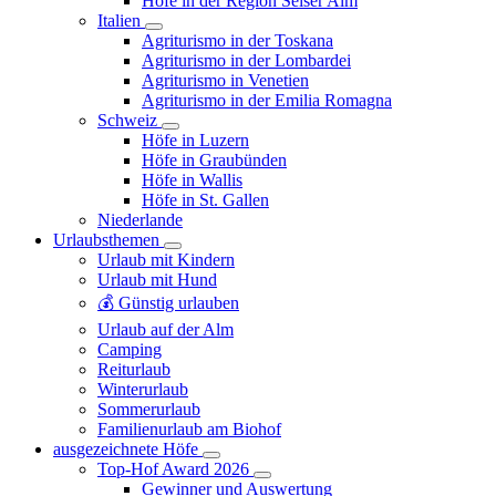
Höfe in der Region Seiser Alm
Italien
Agriturismo in der Toskana
Agriturismo in der Lombardei
Agriturismo in Venetien
Agriturismo in der Emilia Romagna
Schweiz
Höfe in Luzern
Höfe in Graubünden
Höfe in Wallis
Höfe in St. Gallen
Niederlande
Urlaubsthemen
Urlaub mit Kindern
Urlaub mit Hund
💰 Günstig urlauben
Urlaub auf der Alm
Camping
Reiturlaub
Winterurlaub
Sommerurlaub
Familienurlaub am Biohof
ausgezeichnete Höfe
Top-Hof Award 2026
Gewinner und Auswertung