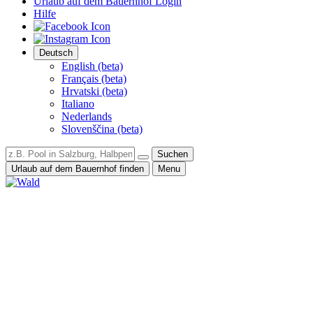
Urlaub auf dem Bauernhof Login
Hilfe
Deutsch
English (beta)
Français (beta)
Hrvatski (beta)
Italiano
Nederlands
Slovenščina (beta)
Suchen
Urlaub auf dem Bauernhof finden
Menu