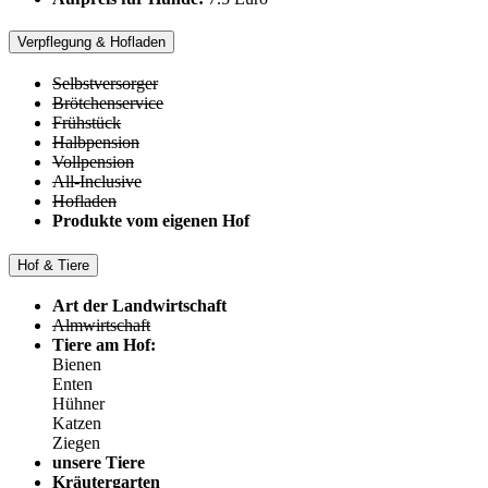
Verpflegung & Hofladen
Selbstversorger
Brötchenservice
Frühstück
Halbpension
Vollpension
All-Inclusive
Hofladen
Produkte vom eigenen Hof
Hof & Tiere
Art der Landwirtschaft
Almwirtschaft
Tiere am Hof:
Bienen
Enten
Hühner
Katzen
Ziegen
unsere Tiere
Kräutergarten