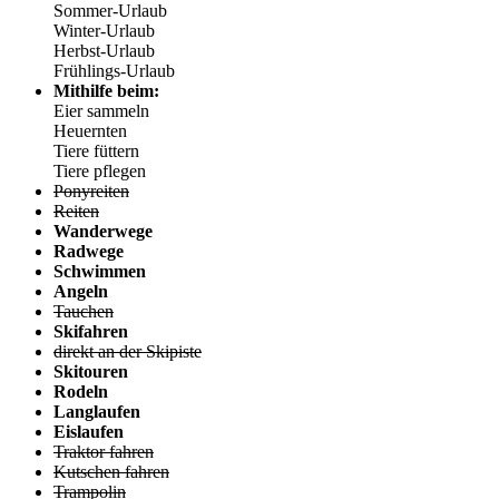
Sommer-Urlaub
Winter-Urlaub
Herbst-Urlaub
Frühlings-Urlaub
Mithilfe beim:
Eier sammeln
Heuernten
Tiere füttern
Tiere pflegen
Ponyreiten
Reiten
Wanderwege
Radwege
Schwimmen
Angeln
Tauchen
Skifahren
direkt an der Skipiste
Skitouren
Rodeln
Langlaufen
Eislaufen
Traktor fahren
Kutschen fahren
Trampolin