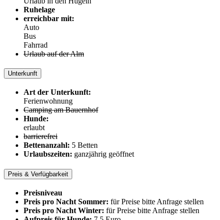
Urlaub in den Hügeln
Ruhelage
erreichbar mit:
Auto
Bus
Fahrrad
Urlaub auf der Alm
Unterkunft
Art der Unterkunft:
Ferienwohnung
Camping am Bauernhof
Hunde:
erlaubt
barrierefrei
Bettenanzahl:
5 Betten
Urlaubszeiten:
ganzjährig geöffnet
Preis & Verfügbarkeit
Preisniveau
Preis pro Nacht Sommer:
für Preise bitte Anfrage stellen
Preis pro Nacht Winter:
für Preise bitte Anfrage stellen
Aufpreis für Hunde:
7.5 Euro