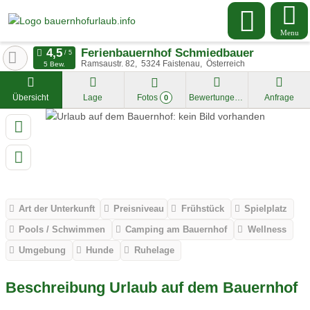
Menu
Ferienbauernhof Schmiedbauer
Ramsaustr. 82
5324
Faistenau
Österreich
5 Bew.
Übersicht
Lage
Fotos
Bewertungen
Anfrage
0
Art der Unterkunft
Preisniveau
Frühstück
Spielplatz
Pools / Schwimmen
Camping am Bauernhof
Wellness
Umgebung
Hunde
Ruhelage
Beschreibung Urlaub auf dem Bauernhof