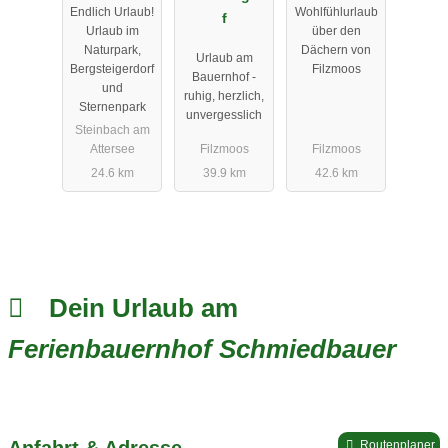
Endlich Urlaub!
Wohlfühlurlaub
of
f
Urlaub im
über den
Naturpark,
Dächern von
Urlaub am
Bergsteigerdorf
Filzmoos
Bauernhof -
und
ruhig, herzlich,
Sternenpark
unvergesslich
Steinbach am
Attersee
Filzmoos
Filzmoos
24.6 km
39.9 km
42.6 km
Dein Urlaub am
Ferienbauernhof Schmiedbauer
Anfahrt & Adresse
Routenplaner