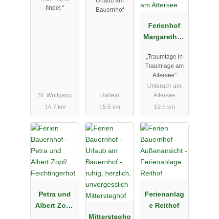
Urlaub am
findet "
Bauernhof
Ferienhof
Margarethen
gut am
„Traumtage in
Attersee
Traumlage am
Attersee"
Unterach am
St. Wolfgang
Hallein
Attersee
14.7 km
15.5 km
19.5 km
Petra und
Ferienanlag
Albert Zopf/
e Reithof
Feichtingerh
Mitterstegho