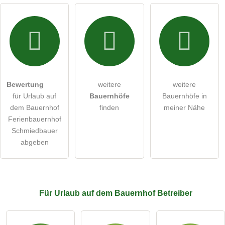
Hiermit akzeptiere ich die
AGB
.
Die
Datenschutzerklärung
habe ich zur Kenntnis genommen.
Bilder und Angaben können jederzeit geändert werden.
Bewertung
weitere
weitere
öffentliche Frage stellen
Abbrechen
für Urlaub auf
Bauernhöfe
Bauernhöfe in
dem Bauernhof
finden
meiner Nähe
Hinweis:
Bitte beachten Sie, öffentliche Fragen sind
für alle
Ferienbauernhof
Besucher sichtbar
.
Schmiedbauer
Klicken Sie hier um eine
individuelle Frage
an den Urlaub
abgeben
auf dem Bauernhof-Eintrag zu stellen
.
Für Urlaub auf dem Bauernhof
Betreiber