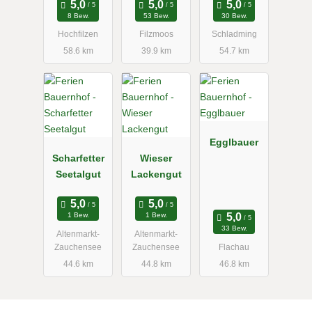
8 Bew.
53 Bew.
30 Bew.
Hochfilzen
Filzmoos
Schladming
58.6 km
39.9 km
54.7 km
Egglbauer
Scharfetter
Wieser
Seetalgut
Lackengut
1 Bew.
1 Bew.
33 Bew.
Altenmarkt-
Altenmarkt-
Zauchensee
Zauchensee
Flachau
44.6 km
44.8 km
46.8 km