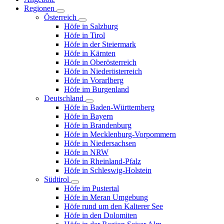
Regionen
Österreich
Höfe in Salzburg
Höfe in Tirol
Höfe in der Steiermark
Höfe in Kärnten
Höfe in Oberösterreich
Höfe in Niederösterreich
Höfe in Vorarlberg
Höfe im Burgenland
Deutschland
Höfe in Baden-Württemberg
Höfe in Bayern
Höfe in Brandenburg
Höfe in Mecklenburg-Vorpommern
Höfe in Niedersachsen
Höfe in NRW
Höfe in Rheinland-Pfalz
Höfe in Schleswig-Holstein
Südtirol
Höfe im Pustertal
Höfe in Meran Umgebung
Höfe rund um den Kalterer See
Höfe in den Dolomiten