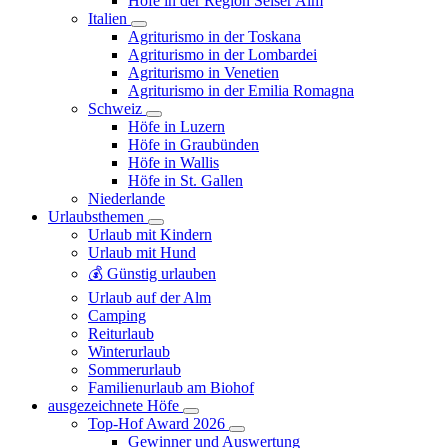
Höfe in der Region Seiser Alm
Italien
Agriturismo in der Toskana
Agriturismo in der Lombardei
Agriturismo in Venetien
Agriturismo in der Emilia Romagna
Schweiz
Höfe in Luzern
Höfe in Graubünden
Höfe in Wallis
Höfe in St. Gallen
Niederlande
Urlaubsthemen
Urlaub mit Kindern
Urlaub mit Hund
💰 Günstig urlauben
Urlaub auf der Alm
Camping
Reiturlaub
Winterurlaub
Sommerurlaub
Familienurlaub am Biohof
ausgezeichnete Höfe
Top-Hof Award 2026
Gewinner und Auswertung