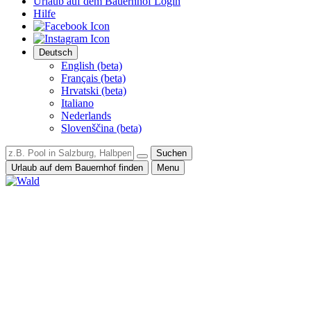
Urlaub auf dem Bauernhof Login
Hilfe
Deutsch
English (beta)
Français (beta)
Hrvatski (beta)
Italiano
Nederlands
Slovenščina (beta)
Suchen
Urlaub auf dem Bauernhof finden
Menu