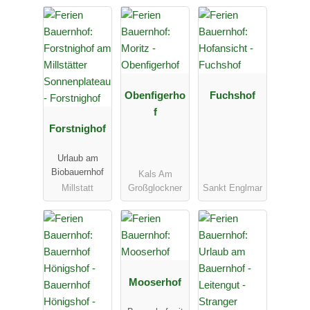
Obenfigerho
Fuchshof
f
Forstnighof
Urlaub am
Biobauernhof
Kals Am
Millstatt
Großglockner
Sankt Englmar
Mooserhof