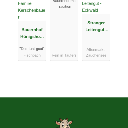
Bauernhof mit
Tradition
Stranger
Bauernhof
Leitengut -
Hönigshof -
Eckwald
Familie
"Des tuat guat"
Altenmarkt-
Kerschenba
Fischbach
Rein in Taufers
Zauchensee
uer