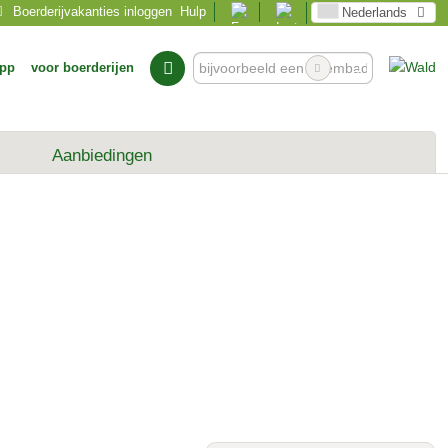
Boerderijvakanties inloggen
Hulp
Nederlands
pp
voor boerderijen
Aanbiedingen