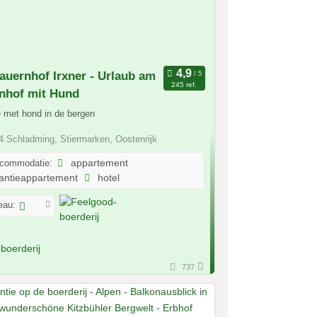
auernhof Irxner - Urlaub am
245 ref.
nhof mit Hund
 met hond in de bergen
 Schladming, Stiermarken, Oostenrijk
ccommodatie:
appartement
antieappartement
hotel
eau:
737