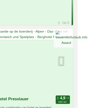
733
otel Presslauer
442 ref.
cte combinatie van hotel en boerderij