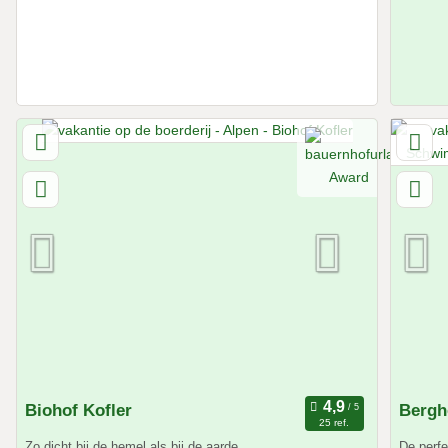
Biohof Kofler
Bergh
25 ref.
Zo dicht bij de hemel als bij de aarde
De perfe