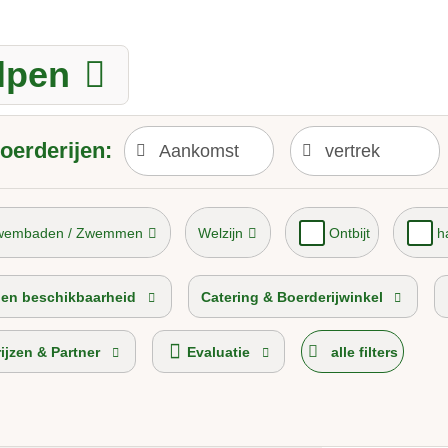
lpen
oerderijen:
wembaden / Zwemmen
Welzijn
Ontbijt
h
opboerderij 2026
Vakantie op de Alm
s en beschikbaarheid
Catering & Boerderijwinkel
rijzen & Partner
Evaluatie
alle filters