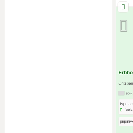
Erbho
Ontspan,
6361
type a
Vak
prijsniv