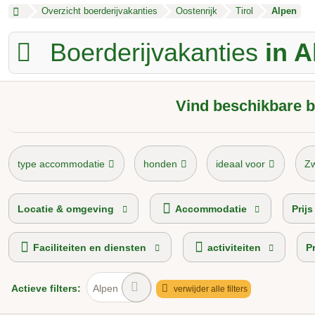
Overzicht boerderijvakanties
Oostenrijk
Tirol
Alpen
Boerderijvakanties
in A
Vind beschikbare b
type accommodatie
honden
ideaal voor
Z
Kamperen op de boerderij
prijsniveau
T
Locatie & omgeving
Accommodatie
Prij
Faciliteiten en diensten
activiteiten
P
Actieve
filters:
Alpen
verwijder alle filters