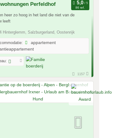
nwohnungen Perfeldhof
86 ref.
en heer zo hoog in het land die niet van de
 leeft
 Hinterglemm, Salzburgerland, Oostenrijk
ccommodatie:
appartement
antieappartement
eau:
1157