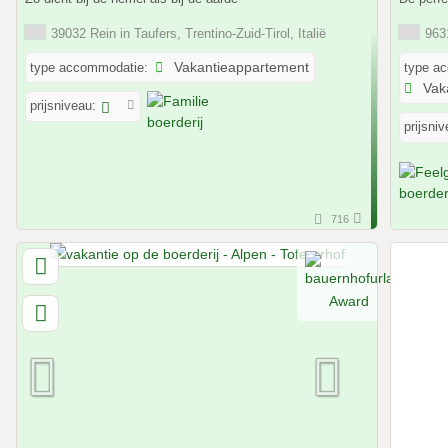
39032 Rein in Taufers, Trentino-Zuid-Tirol, Italië
9631
type accommodatie:
Vakantieappartement
type a
Vak
prijsniveau:
prijsniv
716