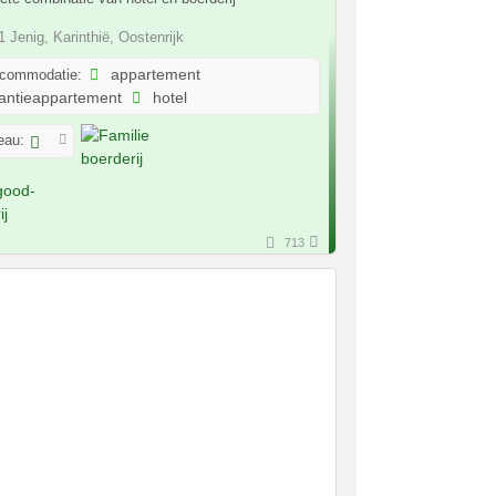
 Jenig, Karinthië, Oostenrijk
ccommodatie:
appartement
antieappartement
hotel
eau:
713