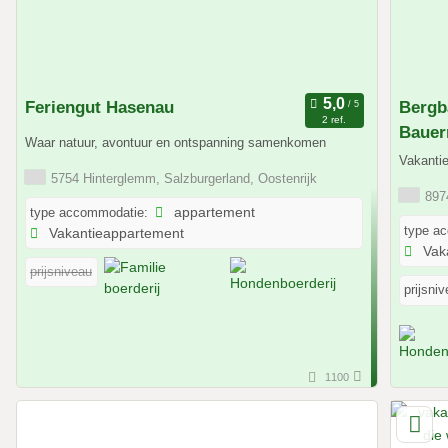
Feriengut Hasenau
Bergb
2 ref.
Bauer
Waar natuur, avontuur en ontspanning samenkomen
Vakantie
5754 Hinterglemm, Salzburgerland, Oostenrijk
8974
type accommodatie:
appartement
type a
Vakantieappartement
Vak
prijsniveau
prijsniv
1100