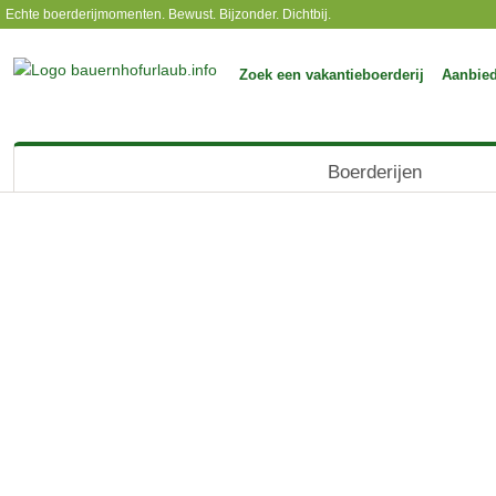
Echte boerderijmomenten. Bewust. Bijzonder. Dichtbij.
Zoek een vakantieboerderij
Aanbie
Boerderijen