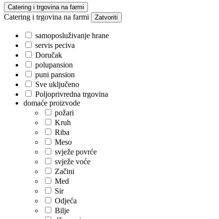
Catering i trgovina na farmi
Catering i trgovina na farmi
Zatvoriti
samoposluživanje hrane
servis peciva
Doručak
polupansion
puni pansion
Sve uključeno
Poljoprivredna trgovina
domaće proizvode
požari
Kruh
Riba
Meso
svježe povrće
svježe voće
Začini
Med
Sir
Odjeća
Bilje