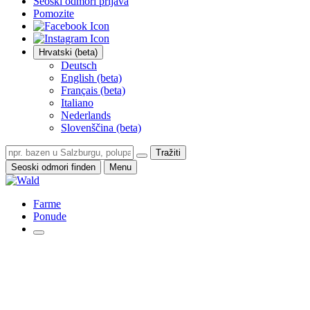
Seoski odmori prijava
Pomozite
Hrvatski (beta)
Deutsch
English (beta)
Français (beta)
Italiano
Nederlands
Slovenščina (beta)
Tražiti
Seoski odmori finden
Menu
Farme
Ponude