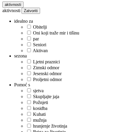
aktivnosti
aktivnosti
Zatvoriti
idealno za
Obitelji
Oni koji traže mir i tišinu
par
Seniori
Aktivan
sezona
Ljetni praznici
Zimski odmor
Jesenski odmor
Proljetni odmor
Pomoć s
sjetva
Skupljajte jaja
Požnjeti
kosidba
Kuhati
mužnja
hranjenje životinja
Briga za životinje