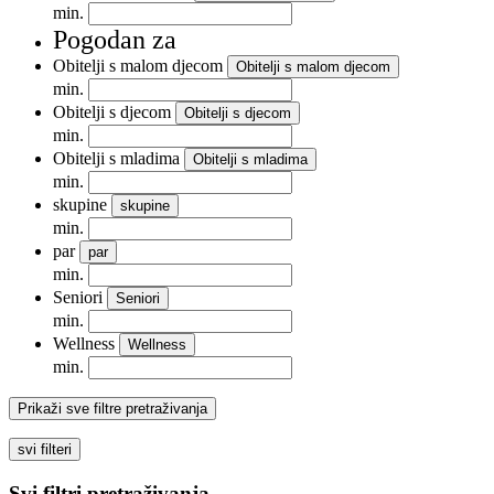
min.
Pogodan za
Obitelji s malom djecom
Obitelji s malom djecom
min.
Obitelji s djecom
Obitelji s djecom
min.
Obitelji s mladima
Obitelji s mladima
min.
skupine
skupine
min.
par
par
min.
Seniori
Seniori
min.
Wellness
Wellness
min.
Prikaži sve filtre pretraživanja
svi filteri
Svi filtri pretraživanja