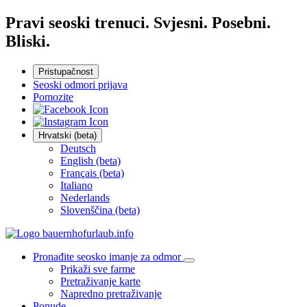
Pravi seoski trenuci. Svjesni. Posebni.
Bliski.
Pristupačnost
Seoski odmori prijava
Pomozite
Hrvatski (beta)
Deutsch
English (beta)
Français (beta)
Italiano
Nederlands
Slovenščina (beta)
Pronađite seosko imanje za odmor
Prikaži sve farme
Pretraživanje karte
Napredno pretraživanje
Ponude