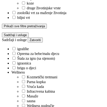
koze
druge životinjske vrste
zoološki vrt za maženje životinja
biljni vrt
Prikaži sve filtre pretraživanja
Sadržaji i usluge
Sadržaji i usluge
Zatvoriti
igralište
Oprema za bebe/malu djecu
Štala za igru ​​(sa sijenom)
igraonica
brigu o djeci
Wellness
Kozmetički tretmani
Parna kupka
Vruća kada
Infracrvena kabina
Masaže
sauna
Wellness područje