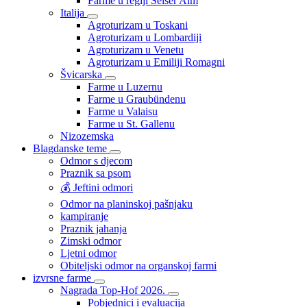
Farme u regiji Seiser Alm
Italija
Agroturizam u Toskani
Agroturizam u Lombardiji
Agroturizam u Venetu
Agroturizam u Emiliji Romagni
Švicarska
Farme u Luzernu
Farme u Graubündenu
Farme u Valaisu
Farme u St. Gallenu
Nizozemska
Blagdanske teme
Odmor s djecom
Praznik sa psom
💰 Jeftini odmori
Odmor na planinskoj pašnjaku
kampiranje
Praznik jahanja
Zimski odmor
Ljetni odmor
Obiteljski odmor na organskoj farmi
izvrsne farme
Nagrada Top-Hof 2026.
Pobjednici i evaluacija