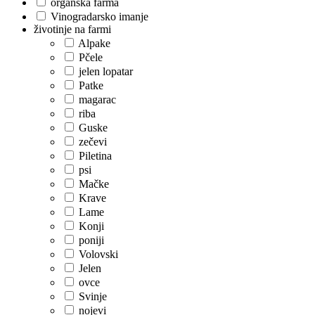
organska farma
Vinogradarsko imanje
životinje na farmi
Alpake
Pčele
jelen lopatar
Patke
magarac
riba
Guske
zečevi
Piletina
psi
Mačke
Krave
Lame
Konji
poniji
Volovski
Jelen
ovce
Svinje
nojevi