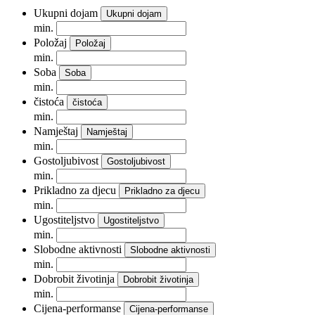
Ukupni dojam
Ukupni dojam
min.
Položaj
Položaj
min.
Soba
Soba
min.
čistoća
čistoća
min.
Namještaj
Namještaj
min.
Gostoljubivost
Gostoljubivost
min.
Prikladno za djecu
Prikladno za djecu
min.
Ugostiteljstvo
Ugostiteljstvo
min.
Slobodne aktivnosti
Slobodne aktivnosti
min.
Dobrobit životinja
Dobrobit životinja
min.
Cijena-performanse
Cijena-performanse