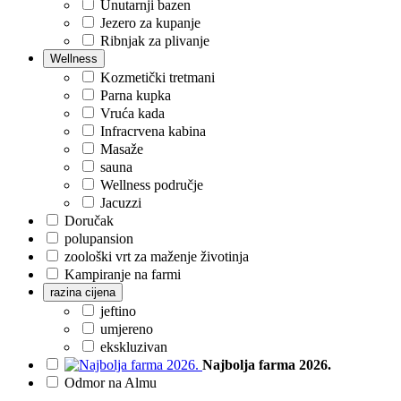
Unutarnji bazen
Jezero za kupanje
Ribnjak za plivanje
Wellness
Kozmetički tretmani
Parna kupka
Vruća kada
Infracrvena kabina
Masaže
sauna
Wellness područje
Jacuzzi
Doručak
polupansion
zoološki vrt za maženje životinja
Kampiranje na farmi
razina cijena
jeftino
umjereno
ekskluzivan
Najbolja farma 2026.
Odmor na Almu