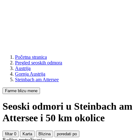
Početna stranica
Pregled seoskih odmora
Austrija
Gornja Austrija
Steinbach am Attersee
Farme blizu mene
Seoski odmori
u Steinbach am
Attersee
i
50
km okolice
filtar
0
Karta
Blizina
poredati po
Radijus pretraživanja: