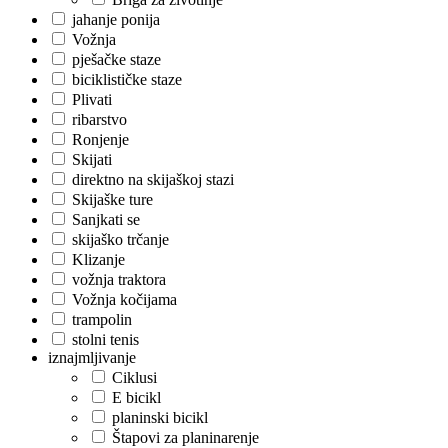
jahanje ponija
Vožnja
pješačke staze
biciklističke staze
Plivati
ribarstvo
Ronjenje
Skijati
direktno na skijaškoj stazi
Skijaške ture
Sanjkati se
skijaško trčanje
Klizanje
vožnja traktora
Vožnja kočijama
trampolin
stolni tenis
iznajmljivanje
Ciklusi
E bicikl
planinski bicikl
Štapovi za planinarenje