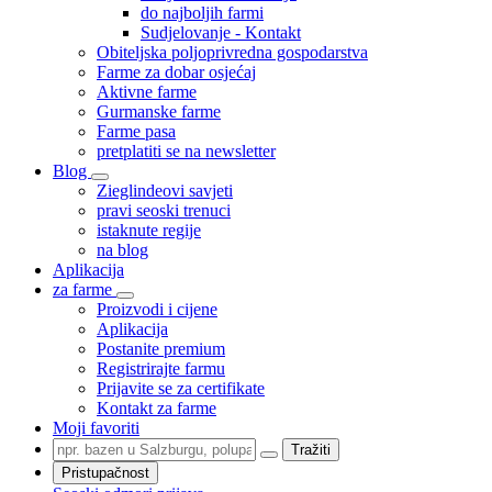
do najboljih farmi
Sudjelovanje - Kontakt
Obiteljska poljoprivredna gospodarstva
Farme za dobar osjećaj
Aktivne farme
Gurmanske farme
Farme pasa
pretplatiti se na newsletter
Blog
Zieglindeovi savjeti
pravi seoski trenuci
istaknute regije
na blog
Aplikacija
za farme
Proizvodi i cijene
Aplikacija
Postanite premium
Registrirajte farmu
Prijavite se za certifikate
Kontakt za farme
Moji favoriti
Tražiti
Pristupačnost