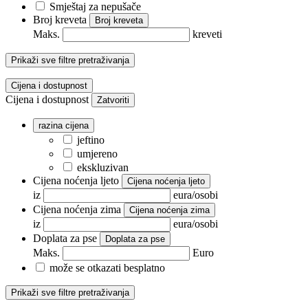
Smještaj za nepušače
Broj kreveta
Broj kreveta
Maks.
kreveti
Prikaži sve filtre pretraživanja
Cijena i dostupnost
Cijena i dostupnost
Zatvoriti
razina cijena
jeftino
umjereno
ekskluzivan
Cijena noćenja ljeto
Cijena noćenja ljeto
iz
eura/osobi
Cijena noćenja zima
Cijena noćenja zima
iz
eura/osobi
Doplata za pse
Doplata za pse
Maks.
Euro
može se otkazati besplatno
Prikaži sve filtre pretraživanja