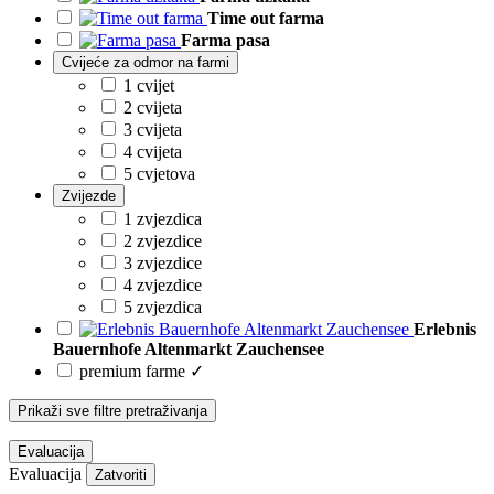
Time out farma
Farma pasa
Cvijeće za odmor na farmi
1 cvijet
2 cvijeta
3 cvijeta
4 cvijeta
5 cvjetova
Zvijezde
1 zvjezdica
2 zvjezdice
3 zvjezdice
4 zvjezdice
5 zvjezdica
Erlebnis
Bauernhofe Altenmarkt Zauchensee
premium farme ✓
Prikaži sve filtre pretraživanja
Evaluacija
Evaluacija
Zatvoriti