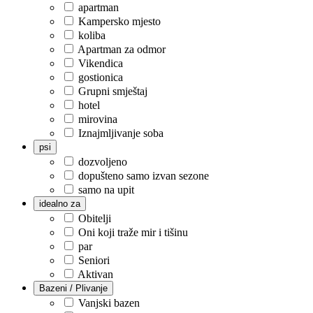
apartman
Kampersko mjesto
koliba
Apartman za odmor
Vikendica
gostionica
Grupni smještaj
hotel
mirovina
Iznajmljivanje soba
psi
dozvoljeno
dopušteno samo izvan sezone
samo na upit
idealno za
Obitelji
Oni koji traže mir i tišinu
par
Seniori
Aktivan
Bazeni / Plivanje
Vanjski bazen