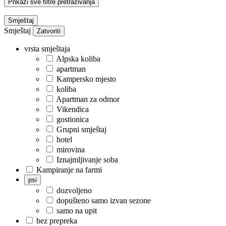
Prikaži sve filtre pretraživanja
Smještaj
Smještaj
Zatvoriti
vrsta smještaja
Alpska koliba
apartman
Kampersko mjesto
koliba
Apartman za odmor
Vikendica
gostionica
Grupni smještaj
hotel
mirovina
Iznajmljivanje soba
Kampiranje na farmi
psi
dozvoljeno
dopušteno samo izvan sezone
samo na upit
bez prepreka