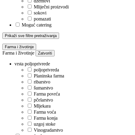
džemovi
Mliječni proizvodi
sokovi
pomazati
Moguć catering
Prikaži sve filtre pretraživanja
Farma i životinje
Farma i životinje
Zatvoriti
vrsta poljoprivrede
poljoprivreda
Planinska farma
ribarstvo
šumarstvo
Farma povrća
pčelarstvo
Mljekara
Farma voća
Farma konja
uzgoj stoke
Vinogradarstvo