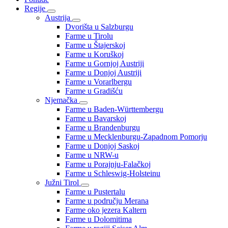
Regije
Austrija
Dvorišta u Salzburgu
Farme u Tirolu
Farme u Štajerskoj
Farme u Koruškoj
Farme u Gornjoj Austriji
Farme u Donjoj Austriji
Farme u Vorarlbergu
Farme u Gradišću
Njemačka
Farme u Baden-Württembergu
Farme u Bavarskoj
Farme u Brandenburgu
Farme u Mecklenburgu-Zapadnom Pomorju
Farme u Donjoj Saskoj
Farme u NRW-u
Farme u Porajnju-Falačkoj
Farme u Schleswig-Holsteinu
Južni Tirol
Farme u Pustertalu
Farme u području Merana
Farme oko jezera Kaltern
Farme u Dolomitima