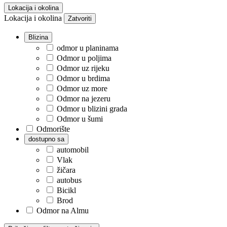
Lokacija i okolina
Lokacija i okolina
Zatvoriti
Blizina
odmor u planinama
Odmor u poljima
Odmor uz rijeku
Odmor u brdima
Odmor uz more
Odmor na jezeru
Odmor u blizini grada
Odmor u šumi
Odmorište
dostupno sa
automobil
Vlak
žičara
autobus
Bicikl
Brod
Odmor na Almu