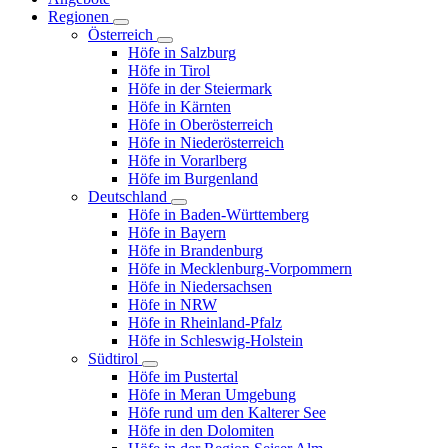
Regionen
Österreich
Höfe in Salzburg
Höfe in Tirol
Höfe in der Steiermark
Höfe in Kärnten
Höfe in Oberösterreich
Höfe in Niederösterreich
Höfe in Vorarlberg
Höfe im Burgenland
Deutschland
Höfe in Baden-Württemberg
Höfe in Bayern
Höfe in Brandenburg
Höfe in Mecklenburg-Vorpommern
Höfe in Niedersachsen
Höfe in NRW
Höfe in Rheinland-Pfalz
Höfe in Schleswig-Holstein
Südtirol
Höfe im Pustertal
Höfe in Meran Umgebung
Höfe rund um den Kalterer See
Höfe in den Dolomiten