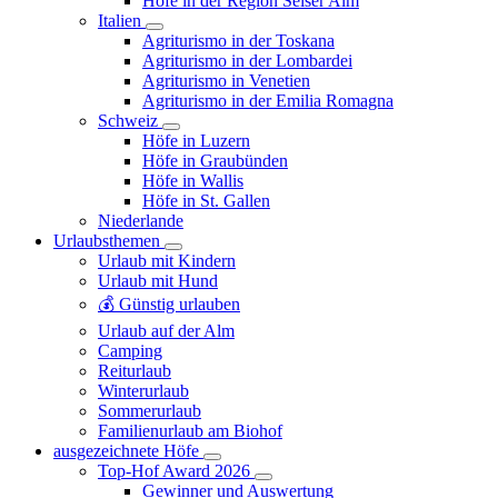
Höfe in der Region Seiser Alm
Italien
Agriturismo in der Toskana
Agriturismo in der Lombardei
Agriturismo in Venetien
Agriturismo in der Emilia Romagna
Schweiz
Höfe in Luzern
Höfe in Graubünden
Höfe in Wallis
Höfe in St. Gallen
Niederlande
Urlaubsthemen
Urlaub mit Kindern
Urlaub mit Hund
💰 Günstig urlauben
Urlaub auf der Alm
Camping
Reiturlaub
Winterurlaub
Sommerurlaub
Familienurlaub am Biohof
ausgezeichnete Höfe
Top-Hof Award 2026
Gewinner und Auswertung