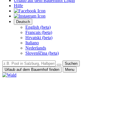
Urlaub auf dem Bauernhof Login
Hilfe
Deutsch
English (beta)
Français (beta)
Hrvatski (beta)
Italiano
Nederlands
Slovenščina (beta)
Suchen
Urlaub auf dem Bauernhof finden
Menu