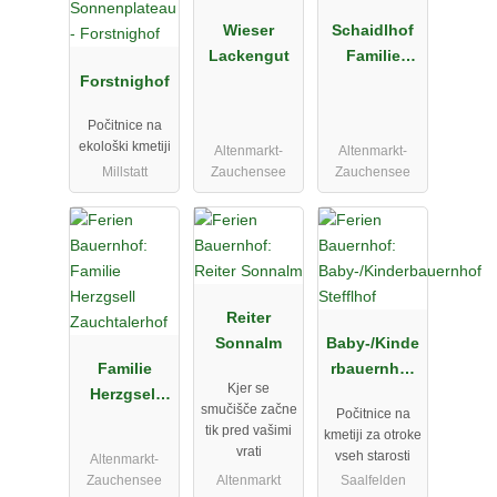
Wieser
Schaidlhof
Lackengut
Familie
Forstnighof
Warter
Počitnice na
ekološki kmetiji
Altenmarkt-
Altenmarkt-
Millstatt
Zauchensee
Zauchensee
Reiter
Sonnalm
Baby-/Kinde
Familie
rbauernhof
Kjer se
Herzgsell
Stefflhof
smučišče začne
Počitnice na
Zauchtalerh
tik pred vašimi
kmetiji za otroke
of
vrati
vseh starosti
Altenmarkt-
Zauchensee
Altenmarkt
Saalfelden